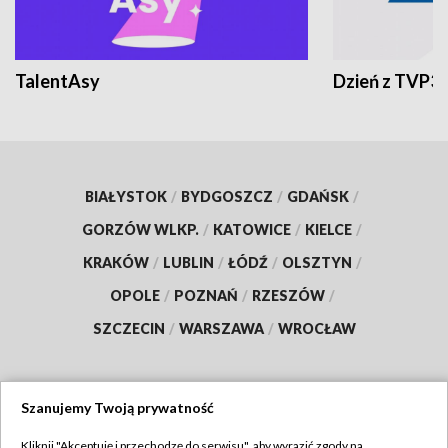
TalentAsy
Dzień z TVP3
BIAŁYSTOK
/
BYDGOSZCZ
/
GDAŃSK
/
GORZÓW WLKP.
/
KATOWICE
/
KIELCE
/
KRAKÓW
/
LUBLIN
/
ŁÓDŹ
/
OLSZTYN
/
OPOLE
/
POZNAŃ
/
RZESZÓW
/
SZCZECIN
/
WARSZAWA
/
WROCŁAW
Szanujemy Twoją prywatność
Dołącz do nas:
Kliknij "Akceptuję i przechodzę do serwisu", aby wyrazić zgody na