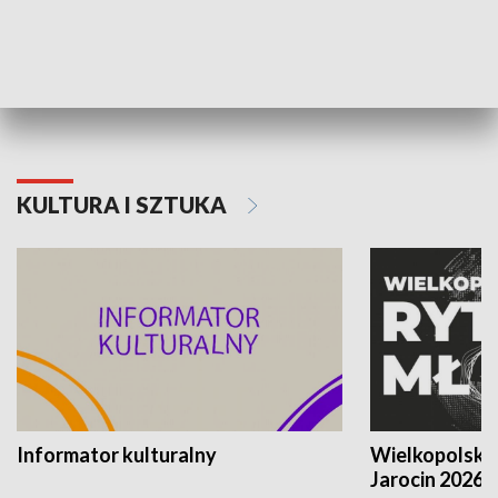
70. rocznica Powstania
Narodowy Dzi
Poznańskiego Czerwca 1956 roku
Powstania Wi
KULTURA I SZTUKA
Informator kulturalny
Wielkopolski
Jarocin 2026