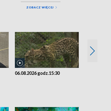
ZOBACZ WIĘCEJ
06.08.2026 godz.15:30
05.08.2026 g