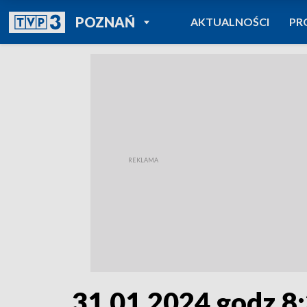
POWRÓT DO
POZNAŃ
AKTUALNOŚCI
PR
TVP REGIONY
31.01.2024 godz.8