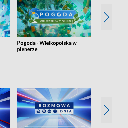
Pogoda - Wielkopolska w
Eko prognoza
plenerze