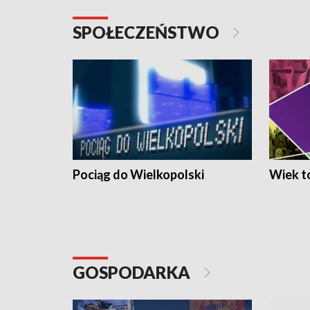
SPOŁECZEŃSTWO
Pociąg do Wielkopolski
Wiek to
GOSPODARKA