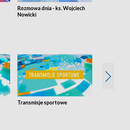
Rozmowa dnia - ks. Wojciech
Euro Fakty
Nowicki
Transmisje sportowe
Reportaże s