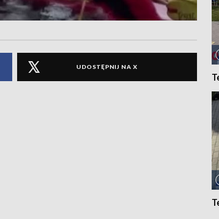
UDOSTĘPNIJ NA X
T
T