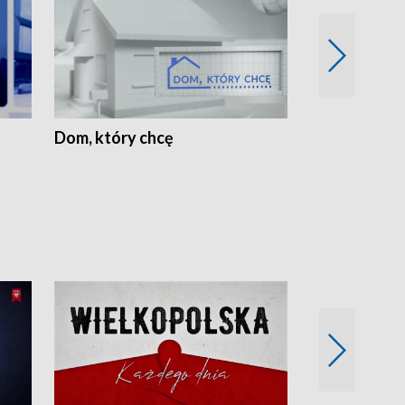
Dom, który chcę
Biznes Wielk