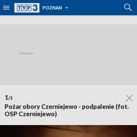
POWRÓT DO
POZNAŃ
TVP REGIONY
1
/3
Pożar obory Czerniejewo - podpalenie (fot.
OSP Czerniejewo)