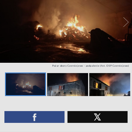
Pożar obory Czerniejewo - podpalenie (fot. OSP Czerniejewo)