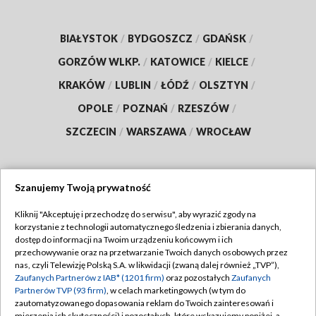
BIAŁYSTOK
/
BYDGOSZCZ
/
GDAŃSK
/
GORZÓW WLKP.
/
KATOWICE
/
KIELCE
/
KRAKÓW
/
LUBLIN
/
ŁÓDŹ
/
OLSZTYN
/
OPOLE
/
POZNAŃ
/
RZESZÓW
/
SZCZECIN
/
WARSZAWA
/
WROCŁAW
Szanujemy Twoją prywatność
Dołącz do nas:
Kliknij "Akceptuję i przechodzę do serwisu", aby wyrazić zgody na
korzystanie z technologii automatycznego śledzenia i zbierania danych,
TVP
dostęp do informacji na Twoim urządzeniu końcowym i ich
Abonament TVP
przechowywanie oraz na przetwarzanie Twoich danych osobowych przez
Regulamin TVP
nas, czyli Telewizję Polską S.A. w likwidacji (zwaną dalej również „TVP”),
Emisja w TVP
Polityka prywatności
Zaufanych Partnerów z IAB* (1201 firm)
oraz pozostałych
Zaufanych
Partnerów TVP (93 firm)
, w celach marketingowych (w tym do
Centrum informacji TVP
Moje zgody
zautomatyzowanego dopasowania reklam do Twoich zainteresowań i
mierzenia ich skuteczności) i pozostałych, które wskazujemy poniżej, a