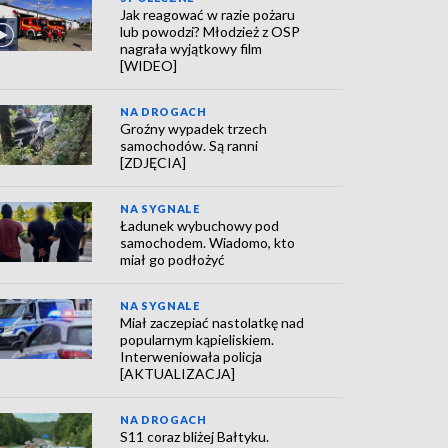
Jak reagować w razie pożaru
lub powodzi? Młodzież z OSP
nagrała wyjątkowy film
[WIDEO]
NA DROGACH
Groźny wypadek trzech
samochodów. Są ranni
[ZDJĘCIA]
NA SYGNALE
Ładunek wybuchowy pod
samochodem. Wiadomo, kto
miał go podłożyć
NA SYGNALE
Miał zaczepiać nastolatkę nad
popularnym kąpieliskiem.
Interweniowała policja
[AKTUALIZACJA]
NA DROGACH
S11 coraz bliżej Bałtyku.