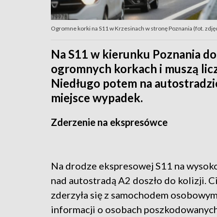
Ogromne korki na S11 w Krzesinach w stronę Poznania (fot. zdj
Na S11 w kierunku Poznania dosz
ogromnych korkach i muszą licz
Niedługo potem na autostradzi
miejsce wypadek.
Zderzenie na ekspresówce
Na drodze ekspresowej S11 na wysoko
nad autostradą A2 doszło do kolizji. 
zderzyła się z samochodem osobowym
informacji o osobach poszkodowanyc