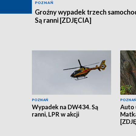
POZNAŃ
Groźny wypadek trzech samocho
Są ranni [ZDJĘCIA]
POZNAŃ
POZNA
Wypadek na DW434. Są
Auto 
ranni, LPR w akcji
Matka
[ZDJ