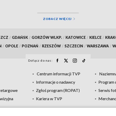
ZOBACZ WIĘCEJ
SZCZ
/
GDAŃSK
/
GORZÓW WLKP.
/
KATOWICE
/
KIELCE
/
KRA
N
/
OPOLE
/
POZNAŃ
/
RZESZÓW
/
SZCZECIN
/
WARSZAWA
/
W
Dołącz do nas:
Centrum informacji TVP
Naziemna
Informacje o nadawcy
Program d
zetargowe
Zgłoś program (ROPAT)
Serwis fo
wizyjna
Kariera w TVP
Merchandi