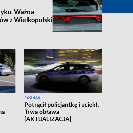
łtyku. Ważna
ów z Wielkopolski
POZNAŃ
Potrącił policjantkę i uciekł.
na
Trwa obława
[AKTUALIZACJA]