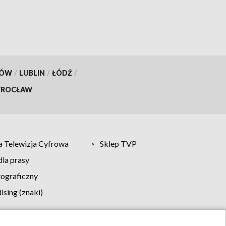
KÓW
/
LUBLIN
/
ŁÓDŹ
/
ROCŁAW
 Telewizja Cyfrowa
Sklep TVP
la prasy
tograficzny
sing (znaki)