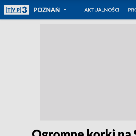
POWRÓT DO
POZNAŃ
AKTUALNOŚCI
PR
TVP REGIONY
Ogromne korki na