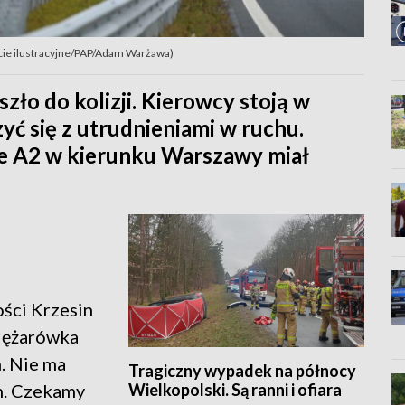
ęcie ilustracyjne/PAP/Adam Warżawa)
ło do kolizji. Kierowcy stoją w
yć się z utrudnieniami w ruchu.
e A2 w kierunku Warszawy miał
ści Krzesin
Ciężarówka
. Nie ma
Tragiczny wypadek na północy
Wielkopolski. Są ranni i ofiara
h. Czekamy