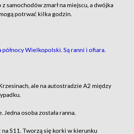
 z samochodów zmarł na miejscu, a dwójka
 mogą potrwać kilka godzin.
ółnocy Wielkopolski. Są ranni i ofiara.
 Krzesinach, ale na autostradzie A2 między
wypadku.
. Jedna osoba została ranna.
 na S11. Tworzą się korki w kierunku