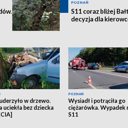
POZNAŃ
dów.
S11 coraz bliżej Ba
decyzja dla kierowc
Ń
POZNAŃ
uderzyło w drzewo.
Wysiadł i potrąciła go
 uciekła bez dziecka
ciężarówka. Wypadek 
ĘCIA]
S11