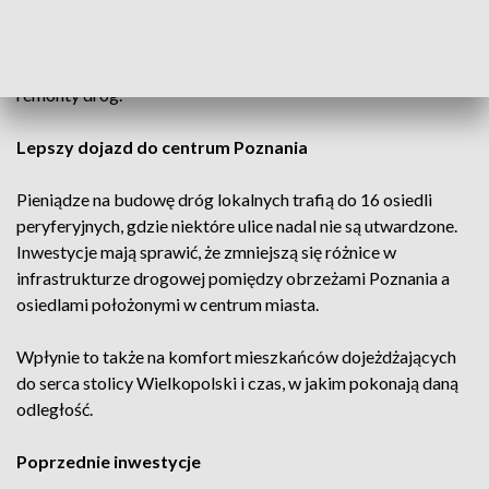
Jak czytamy w komunikacie miasta, to znaczny wzrost w
porównaniu do lat ubiegłych, kiedy rady osiedli miały do
dyspozycji 50 mln zł na budowę oraz ponad 12 mln zł na
remonty dróg.
Lepszy dojazd do centrum Poznania
Pieniądze na budowę dróg lokalnych trafią do 16 osiedli
peryferyjnych, gdzie niektóre ulice nadal nie są utwardzone.
Inwestycje mają sprawić, że zmniejszą się różnice w
infrastrukturze drogowej pomiędzy obrzeżami Poznania a
osiedlami położonymi w centrum miasta.
Wpłynie to także na komfort mieszkańców dojeżdżających
do serca stolicy Wielkopolski i czas, w jakim pokonają daną
odległość.
Poprzednie inwestycje