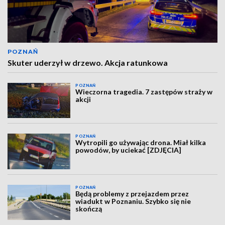
POZNAŃ
Skuter uderzył w drzewo. Akcja ratunkowa
POZNAŃ
Wieczorna tragedia. 7 zastępów straży w
akcji
POZNAŃ
Wytropili go używając drona. Miał kilka
powodów, by uciekać [ZDJĘCIA]
POZNAŃ
Będą problemy z przejazdem przez
wiadukt w Poznaniu. Szybko się nie
skończą