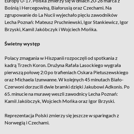
Europy U-17. Polska zmierzy się w dniach 20-26 marca z
Bośnią i Hercegowiną, Białorusią oraz Czechami. Na
zgrupowanie do La Nucii wyjechało pięciu zawodników
Lecha Poznań: Mateusz Pruchniewski, Igor Stankiewicz, Igor
Brzyski, Kamil Jakóbczyk i Wojciech Mońka.
Świetny występ
Polacy zmagania w Hiszpanii rozpoczęli od spotkania z
kadrą Trzech Koron. Drużyna Rafała Lasockiego wygrała
pierwszą połowę 2:0 po trafieniach Oskara Pietuszewskiego
oraz Michaela Izunwanne. W kolejnych 45 minutach Biało-
Czerwoni dorzucili dwie bramki dzięki Jakubowi Adkonis. Po
65. minucie na murawę weszli zawodnicy Lecha Poznań:
Kamil Jakóbczyk, Wojciech Mońka oraz Igor Brzyski.
Reprezentacja Polski zmierzy się jeszcze w sparingach z
Norwegią i Czechami.