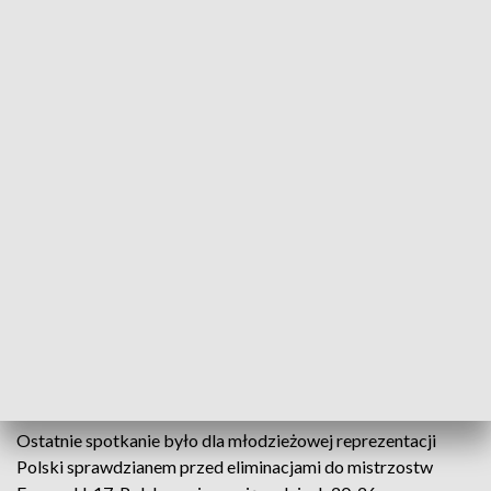
Kamil Jakóbczyk, Wojciech Mońka oraz Igor Brzyski - Lech Poznań
(fot.Przemysław Szyszka/Lech Poznań)
Jest sam początek 2024 roku, a reprezentacja U-17
już wygrała pierwszy mecz. Co najważniejsze z
naszej, wielkopolskiej perspektywy, na murawie
pojawili się zawodnicy Lecha Poznań - Kamil
Jakóbczyk, Wojciech Mońka oraz Igor Brzyski.
Lech Poznań i zdolni wychowankowie
Ostatnie spotkanie było dla młodzieżowej reprezentacji
Polski sprawdzianem przed eliminacjami do mistrzostw