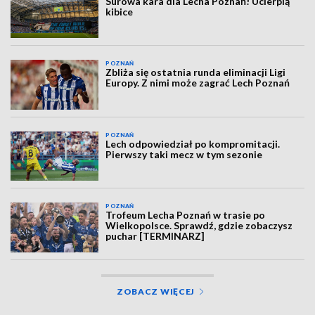
Surowa kara dla Lecha Poznań! Ucierpią
kibice
POZNAŃ
Zbliża się ostatnia runda eliminacji Ligi
Europy. Z nimi może zagrać Lech Poznań
POZNAŃ
Lech odpowiedział po kompromitacji.
Pierwszy taki mecz w tym sezonie
POZNAŃ
Trofeum Lecha Poznań w trasie po
Wielkopolsce. Sprawdź, gdzie zobaczysz
puchar [TERMINARZ]
ZOBACZ WIĘCEJ