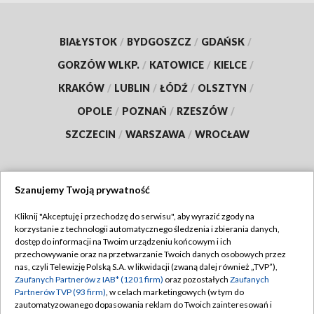
BIAŁYSTOK
/
BYDGOSZCZ
/
GDAŃSK
/
GORZÓW WLKP.
/
KATOWICE
/
KIELCE
/
KRAKÓW
/
LUBLIN
/
ŁÓDŹ
/
OLSZTYN
/
OPOLE
/
POZNAŃ
/
RZESZÓW
/
SZCZECIN
/
WARSZAWA
/
WROCŁAW
Szanujemy Twoją prywatność
Dołącz do nas:
Kliknij "Akceptuję i przechodzę do serwisu", aby wyrazić zgody na
korzystanie z technologii automatycznego śledzenia i zbierania danych,
TVP
dostęp do informacji na Twoim urządzeniu końcowym i ich
Abonament TVP
przechowywanie oraz na przetwarzanie Twoich danych osobowych przez
Regulamin TVP
nas, czyli Telewizję Polską S.A. w likwidacji (zwaną dalej również „TVP”),
Emisja w TVP
Polityka prywatności
Zaufanych Partnerów z IAB* (1201 firm)
oraz pozostałych
Zaufanych
Partnerów TVP (93 firm)
, w celach marketingowych (w tym do
Centrum informacji TVP
Moje zgody
zautomatyzowanego dopasowania reklam do Twoich zainteresowań i