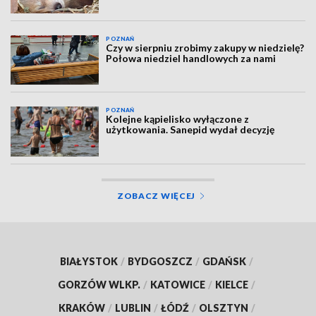
POZNAŃ
Czy w sierpniu zrobimy zakupy w niedzielę?
Połowa niedziel handlowych za nami
POZNAŃ
Kolejne kąpielisko wyłączone z
użytkowania. Sanepid wydał decyzję
ZOBACZ WIĘCEJ
BIAŁYSTOK
/
BYDGOSZCZ
/
GDAŃSK
/
GORZÓW WLKP.
/
KATOWICE
/
KIELCE
/
KRAKÓW
/
LUBLIN
/
ŁÓDŹ
/
OLSZTYN
/