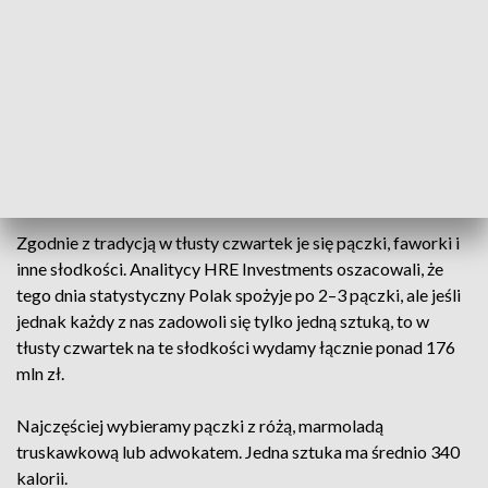
dodawane do bazy lodowej. W tym roku w środku znajdą się
cztery warianty nadzienia: róża, powidła śliwkowe,
czekolada i czarna porzeczka.
W tłusty czwartek ekipa firmy z Wągrowca będzie krążyć po
centrum Poznania i rozdawać nietypowe lody.
W tłusty czwartek wydamy ponad 176 mln zł
Zgodnie z tradycją w tłusty czwartek je się pączki, faworki i
inne słodkości. Analitycy HRE Investments oszacowali, że
tego dnia statystyczny Polak spożyje po 2–3 pączki, ale jeśli
jednak każdy z nas zadowoli się tylko jedną sztuką, to w
tłusty czwartek na te słodkości wydamy łącznie ponad 176
mln zł.
Najczęściej wybieramy pączki z różą, marmoladą
truskawkową lub adwokatem. Jedna sztuka ma średnio 340
kalorii.