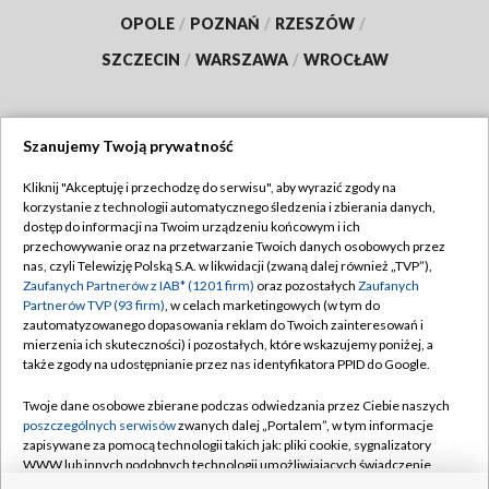
OPOLE
/
POZNAŃ
/
RZESZÓW
/
SZCZECIN
/
WARSZAWA
/
WROCŁAW
Szanujemy Twoją prywatność
Dołącz do nas:
Kliknij "Akceptuję i przechodzę do serwisu", aby wyrazić zgody na
korzystanie z technologii automatycznego śledzenia i zbierania danych,
TVP
dostęp do informacji na Twoim urządzeniu końcowym i ich
Abonament TVP
przechowywanie oraz na przetwarzanie Twoich danych osobowych przez
Regulamin TVP
nas, czyli Telewizję Polską S.A. w likwidacji (zwaną dalej również „TVP”),
Emisja w TVP
Polityka prywatności
Zaufanych Partnerów z IAB* (1201 firm)
oraz pozostałych
Zaufanych
Partnerów TVP (93 firm)
, w celach marketingowych (w tym do
Centrum informacji TVP
Moje zgody
zautomatyzowanego dopasowania reklam do Twoich zainteresowań i
mierzenia ich skuteczności) i pozostałych, które wskazujemy poniżej, a
Naziemna Telewizja Cyfrowa
Pomoc
także zgody na udostępnianie przez nas identyfikatora PPID do Google.
Sklep TVP
Biuro reklamy
Twoje dane osobowe zbierane podczas odwiedzania przez Ciebie naszych
Rada Programowa
Kontakt
poszczególnych serwisów
zwanych dalej „Portalem”, w tym informacje
zapisywane za pomocą technologii takich jak: pliki cookie, sygnalizatory
System NOS
WWW lub innych podobnych technologii umożliwiających świadczenie
dopasowanych i bezpiecznych usług, personalizację treści oraz reklam,