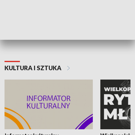
70. rocznica Powstania
Narodowy Dzi
Poznańskiego Czerwca 1956 roku
Powstania Wi
KULTURA I SZTUKA