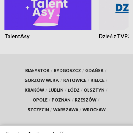
TalentAsy
Dzień z TVP3
BIAŁYSTOK
/
BYDGOSZCZ
/
GDAŃSK
/
GORZÓW WLKP.
/
KATOWICE
/
KIELCE
/
KRAKÓW
/
LUBLIN
/
ŁÓDŹ
/
OLSZTYN
/
OPOLE
/
POZNAŃ
/
RZESZÓW
/
SZCZECIN
/
WARSZAWA
/
WROCŁAW