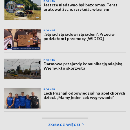
POZNAŃ
Jeszcze niedawno był bezdomny. Teraz
uratował życie, ryzykując własnym
POZNAŃ
„Sąsiad sąsiadowi sąsiadem”. Przeciw
podziałom i przemocy [WIDEO]
POZNAŃ
Darmowe przejazdy komunikacją miejską.
Wiemy, kto skorzysta
POZNAŃ
Lech Poznań odpowiedział na apel chorych
dzieci. „Mamy jeden cel: wygrywanie”
ZOBACZ WIĘCEJ