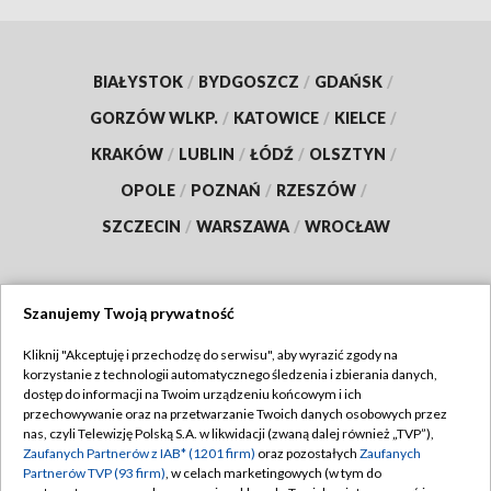
BIAŁYSTOK
/
BYDGOSZCZ
/
GDAŃSK
/
GORZÓW WLKP.
/
KATOWICE
/
KIELCE
/
KRAKÓW
/
LUBLIN
/
ŁÓDŹ
/
OLSZTYN
/
OPOLE
/
POZNAŃ
/
RZESZÓW
/
SZCZECIN
/
WARSZAWA
/
WROCŁAW
Szanujemy Twoją prywatność
Dołącz do nas:
Kliknij "Akceptuję i przechodzę do serwisu", aby wyrazić zgody na
korzystanie z technologii automatycznego śledzenia i zbierania danych,
TVP
dostęp do informacji na Twoim urządzeniu końcowym i ich
Abonament TVP
przechowywanie oraz na przetwarzanie Twoich danych osobowych przez
Regulamin TVP
nas, czyli Telewizję Polską S.A. w likwidacji (zwaną dalej również „TVP”),
Emisja w TVP
Polityka prywatności
Zaufanych Partnerów z IAB* (1201 firm)
oraz pozostałych
Zaufanych
Partnerów TVP (93 firm)
, w celach marketingowych (w tym do
Centrum informacji TVP
Moje zgody