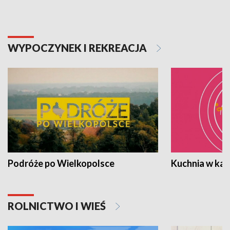
WYPOCZYNEK I REKREACJA
Podróże po Wielkopolsce
Kuchnia w ka
ROLNICTWO I WIEŚ