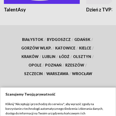
TalentAsy
Dzień z TVP3
BIAŁYSTOK
/
BYDGOSZCZ
/
GDAŃSK
/
GORZÓW WLKP.
/
KATOWICE
/
KIELCE
/
KRAKÓW
/
LUBLIN
/
ŁÓDŹ
/
OLSZTYN
/
OPOLE
/
POZNAŃ
/
RZESZÓW
/
SZCZECIN
/
WARSZAWA
/
WROCŁAW
Szanujemy Twoją prywatność
Dołącz do nas:
Kliknij "Akceptuję i przechodzę do serwisu", aby wyrazić zgody na
korzystanie z technologii automatycznego śledzenia i zbierania danych,
TVP
dostęp do informacji na Twoim urządzeniu końcowym i ich