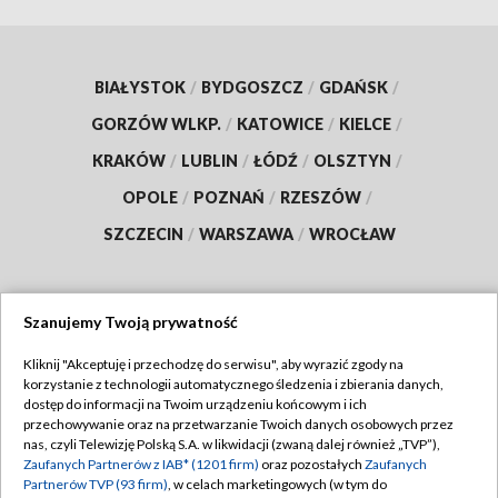
BIAŁYSTOK
/
BYDGOSZCZ
/
GDAŃSK
/
GORZÓW WLKP.
/
KATOWICE
/
KIELCE
/
KRAKÓW
/
LUBLIN
/
ŁÓDŹ
/
OLSZTYN
/
OPOLE
/
POZNAŃ
/
RZESZÓW
/
SZCZECIN
/
WARSZAWA
/
WROCŁAW
Szanujemy Twoją prywatność
Dołącz do nas:
Kliknij "Akceptuję i przechodzę do serwisu", aby wyrazić zgody na
korzystanie z technologii automatycznego śledzenia i zbierania danych,
TVP
dostęp do informacji na Twoim urządzeniu końcowym i ich
Abonament TVP
przechowywanie oraz na przetwarzanie Twoich danych osobowych przez
Regulamin TVP
nas, czyli Telewizję Polską S.A. w likwidacji (zwaną dalej również „TVP”),
Emisja w TVP
Zaufanych Partnerów z IAB* (1201 firm)
oraz pozostałych
Zaufanych
Polityka prywatności
Partnerów TVP (93 firm)
, w celach marketingowych (w tym do
Centrum informacji TVP