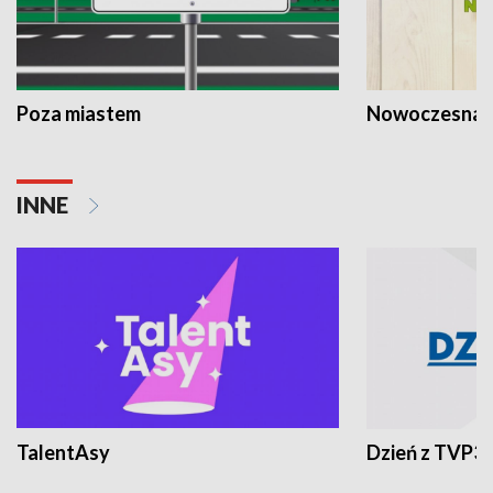
Poza miastem
Nowoczesna 
INNE
TalentAsy
Dzień z TVP3