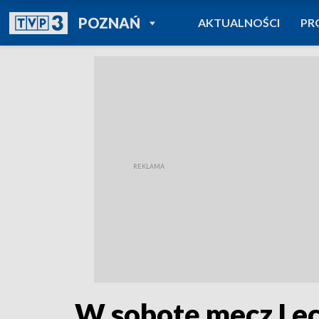
POWRÓT DO
POZNAŃ
AKTUALNOŚCI
PR
TVP REGIONY
W sobotę mecz Lec