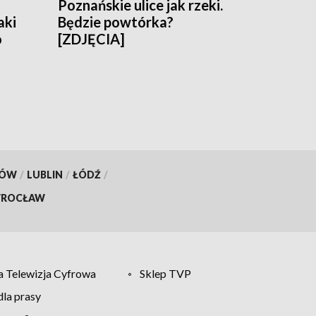
Poznańskie ulice jak rzeki.
aki
Będzie powtórka?
o
[ZDJĘCIA]
KÓW
/
LUBLIN
/
ŁÓDŹ
/
ROCŁAW
 Telewizja Cyfrowa
Sklep TVP
la prasy