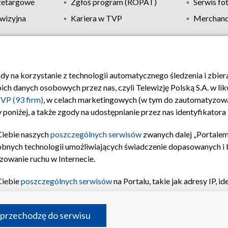
zetargowe
Zgłoś program (ROPAT)
Serwis fo
wizyjna
Kariera w TVP
Merchandi
Polityka prywatności
Moje zgody
Pomoc
Biuro re
ody na korzystanie z technologii automatycznego śledzenia i zbie
 danych osobowych przez nas, czyli Telewizję Polską S.A. w likw
VP (93 firm)
, w celach marketingowych (w tym do zautomatyzow
 poniżej, a także zgody na udostępnianie przez nas identyfikator
Ciebie naszych
poszczególnych serwisów
zwanych dalej „Portalem
obnych technologii umożliwiających świadczenie dopasowanych i be
zowanie ruchu w Internecie.
Ciebie
poszczególnych serwisów
na Portalu, takie jak adresy IP, 
sach Portalu czy historia odwiedzin będą przetwarzane przez TV
ji: przechowywania informacji na urządzeniu lub dostęp do nich,
©2026 Telewizja Polska S.A. w likwidacji
 przechodzę do serwisu
enia profilu spersonalizowanych treści, wyboru spersonalizowany