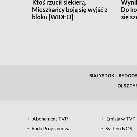
Ktoś rzucił siekierą.
Wynik
Mieszkańcy boją się wyjść z
Do ko
bloku [WIDEO]
się s
BIAŁYSTOK
/
BYDGO
OLSZTY
Abonament TVP
Emisja w TVP
Rada Programowa
System NOS