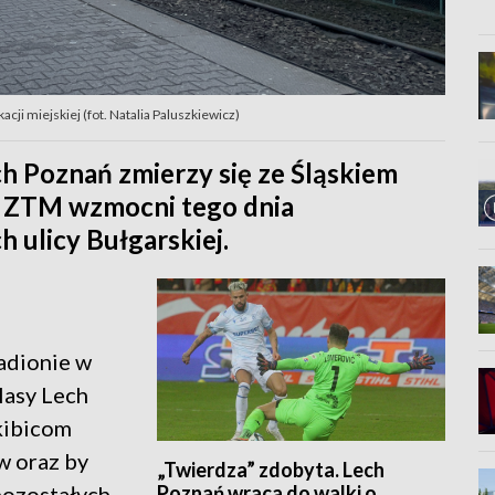
i miejskiej (fot. Natalia Paluszkiewicz)
h Poznań zmierzy się ze Śląskiem
 ZTM wzmocni tego dnia
 ulicy Bułgarskiej.
adionie w
lasy Lech
kibicom
w oraz by
„Twierdza” zdobyta. Lech
Poznań wraca do walki o
pozostałych