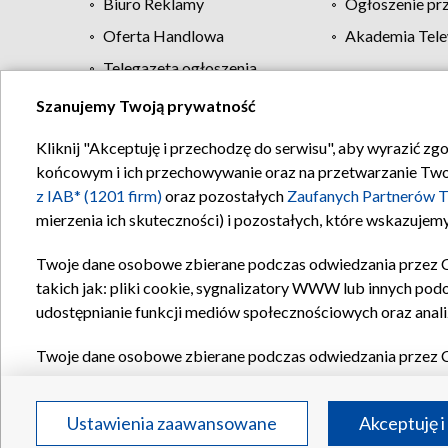
Biuro Reklamy
Ogłoszenie pr
Oferta Handlowa
Akademia Tele
Telegazeta ogłoszenia
Szanujemy Twoją prywatność
Regulamin TVP
Kliknij "Akceptuję i przechodzę do serwisu", aby wyrazić zg
końcowym i ich przechowywanie oraz na przetwarzanie Twoich
z IAB* (1201 firm)
oraz pozostałych
Zaufanych Partnerów T
mierzenia ich skuteczności) i pozostałych, które wskazujemy
Twoje dane osobowe zbierane podczas odwiedzania przez 
takich jak: pliki cookie, sygnalizatory WWW lub innych pod
udostępnianie funkcji mediów społecznościowych oraz anali
Twoje dane osobowe zbierane podczas odwiedzania przez 
plików cookie, informacje o Twoich wyszukiwaniach w serwi
Partnerów TVP
dla realizacji następujących celów i funkc
Ustawienia zaawansowane
Akceptuję i
reklam, tworzenia profilu spersonalizowanych reklam, tworz