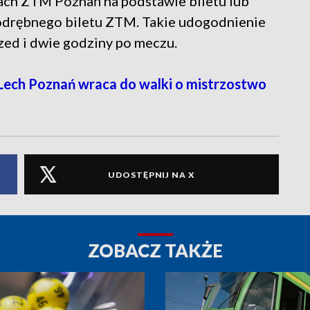
iach ZTM Poznań na podstawie biletu lub
odrębnego biletu ZTM. Takie udogodnienie
ed i dwie godziny po meczu.
Lech Poznań wraca do walki o mistrzostwo
UDOSTĘPNIJ NA X
ZOBACZ TAKŻE