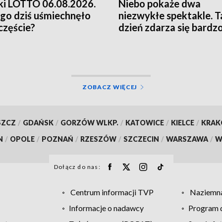
i LOTTO 06.08.2026.
Niebo pokaże dwa
go dziś uśmiechnęło
niezwykłe spektakle. T
zczęście?
dzień zdarza się bardz
rzadko
ZOBACZ WIĘCEJ
SZCZ
/
GDAŃSK
/
GORZÓW WLKP.
/
KATOWICE
/
KIELCE
/
KRA
N
/
OPOLE
/
POZNAŃ
/
RZESZÓW
/
SZCZECIN
/
WARSZAWA
/
W
Dołącz do nas:
Centrum informacji TVP
Naziemna
Informacje o nadawcy
Program d