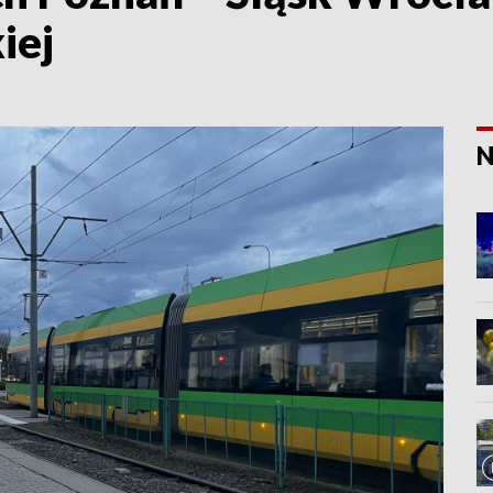
iej
N