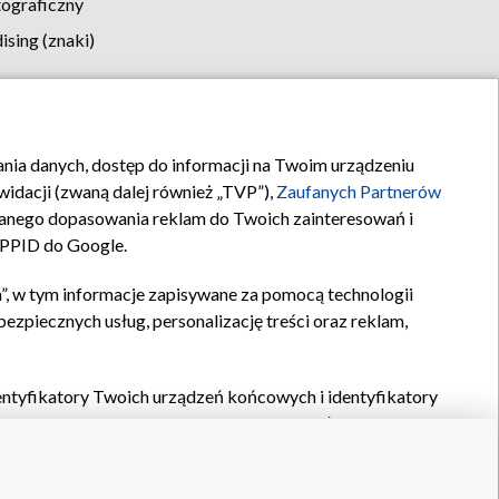
tograficzny
sing (znaki)
klamy
Kontakt
rania danych, dostęp do informacji na Twoim urządzeniu
idacji (zwaną dalej również „TVP”),
Zaufanych Partnerów
anego dopasowania reklam do Twoich zainteresowań i
a PPID do Google.
”, w tym informacje zapisywane za pomocą technologii
zpiecznych usług, personalizację treści oraz reklam,
identyfikatory Twoich urządzeń końcowych i identyfikatory
P,
Zaufanych Partnerów z IAB
oraz pozostałych
Zaufanych
 wyboru podstawowych reklam, wyboru spersonalizowanych
ch treści, pomiaru wydajności reklam, pomiaru wydajności