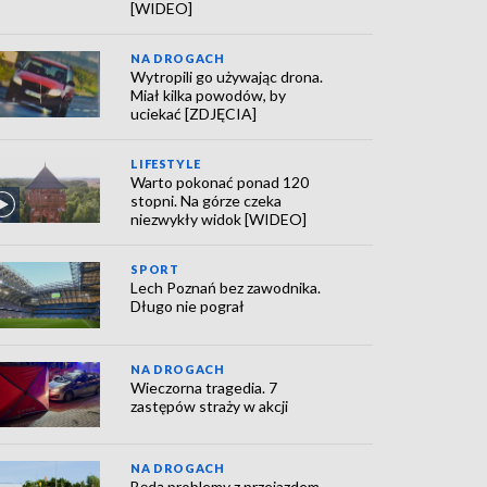
[WIDEO]
NA DROGACH
Wytropili go używając drona.
Miał kilka powodów, by
uciekać [ZDJĘCIA]
LIFESTYLE
Warto pokonać ponad 120
stopni. Na górze czeka
niezwykły widok [WIDEO]
SPORT
Lech Poznań bez zawodnika.
Długo nie pograł
NA DROGACH
Wieczorna tragedia. 7
zastępów straży w akcji
NA DROGACH
Będą problemy z przejazdem