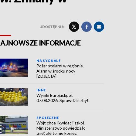
UDOSTĘPNIJ:
AJNOWSZE INFORMACJE
NA SYGNALE
Pożar stolarni w regionie.
Alarm w środku nocy
[ZDJĘCIA]
INNE
Wyniki Eurojackpot
07.08.2026. Sprawdź liczby!
SPOŁECZNE
Wójt chce likwidacji szkół.
Ministerstwo powiedziało
„nie”, ale to nie koniec