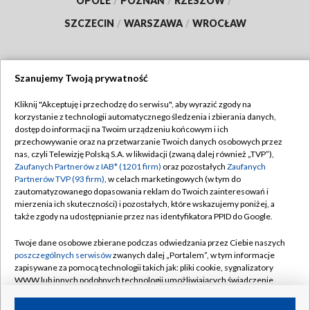
OPOLE
/
POZNAŃ
/
RZESZÓW
/
SZCZECIN
/
WARSZAWA
/
WROCŁAW
Szanujemy Twoją prywatność
Dołącz do nas:
Kliknij "Akceptuję i przechodzę do serwisu", aby wyrazić zgody na
korzystanie z technologii automatycznego śledzenia i zbierania danych,
TVP
dostęp do informacji na Twoim urządzeniu końcowym i ich
Abonament TVP
przechowywanie oraz na przetwarzanie Twoich danych osobowych przez
Regulamin TVP
nas, czyli Telewizję Polską S.A. w likwidacji (zwaną dalej również „TVP”),
Emisja w TVP
Polityka prywatności
Zaufanych Partnerów z IAB* (1201 firm)
oraz pozostałych
Zaufanych
Partnerów TVP (93 firm)
, w celach marketingowych (w tym do
Centrum informacji TVP
Moje zgody
zautomatyzowanego dopasowania reklam do Twoich zainteresowań i
mierzenia ich skuteczności) i pozostałych, które wskazujemy poniżej, a
Naziemna Telewizja Cyfrowa
Pomoc
także zgody na udostępnianie przez nas identyfikatora PPID do Google.
Sklep TVP
Biuro reklamy
Twoje dane osobowe zbierane podczas odwiedzania przez Ciebie naszych
Rada Programowa
Kontakt
poszczególnych serwisów
zwanych dalej „Portalem”, w tym informacje
zapisywane za pomocą technologii takich jak: pliki cookie, sygnalizatory
System NOS
WWW lub innych podobnych technologii umożliwiających świadczenie
dopasowanych i bezpiecznych usług, personalizację treści oraz reklam,
Informacje o nadawcy
Kanały
udostępnianie funkcji mediów społecznościowych oraz analizowanie