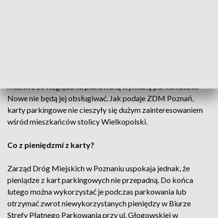
Aby zapłacić za postój w strefie płatnego parkowania na
Starym Mieście w Poznaniu i Śródce, można było korzystać
ze specjalnej karty parkingowej. Przedpłacone, chipowe
karty dostępne były w kasach Biura Strefy Płatnego
Parkowania.
Jednak płacenie kartą parkingową od 1 marca nie będzie już
możliwe ze względu na planowaną wymianę parkomatów.
Nowe nie będą jej obsługiwać. Jak podaje ZDM Poznań,
karty parkingowe nie cieszyły się dużym zainteresowaniem
wśród mieszkańców stolicy Wielkopolski.
Co z pieniędzmi z karty?
Zarząd Dróg Miejskich w Poznaniu uspokaja jednak, że
pieniądze z kart parkingowych nie przepadną. Do końca
lutego można wykorzystać je podczas parkowania lub
otrzymać zwrot niewykorzystanych pieniędzy w Biurze
Strefy Płatnego Parkowania przy ul. Głogowskiej w