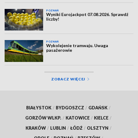
POZNAŃ
Wyniki Eurojackpot 07.08.2026. Sprawdź
liczby!
POZNAŃ
Wykolejenie tramwaju. Uwaga
pasażerowie
ZOBACZ WIĘCEJ
BIAŁYSTOK
/
BYDGOSZCZ
/
GDAŃSK
/
GORZÓW WLKP.
/
KATOWICE
/
KIELCE
/
KRAKÓW
/
LUBLIN
/
ŁÓDŹ
/
OLSZTYN
/