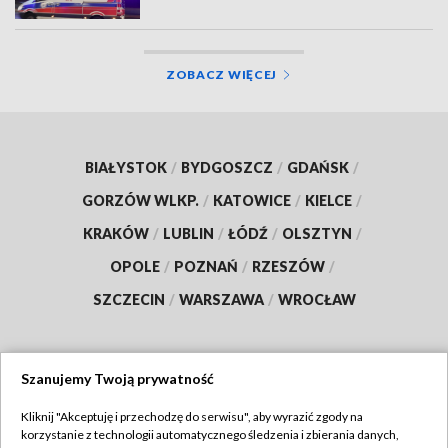
ZOBACZ WIĘCEJ
BIAŁYSTOK
/
BYDGOSZCZ
/
GDAŃSK
/
GORZÓW WLKP.
/
KATOWICE
/
KIELCE
/
KRAKÓW
/
LUBLIN
/
ŁÓDŹ
/
OLSZTYN
/
OPOLE
/
POZNAŃ
/
RZESZÓW
/
SZCZECIN
/
WARSZAWA
/
WROCŁAW
Szanujemy Twoją prywatność
Dołącz do nas:
Kliknij "Akceptuję i przechodzę do serwisu", aby wyrazić zgody na
korzystanie z technologii automatycznego śledzenia i zbierania danych,
TVP