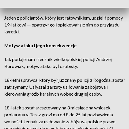
miał krwawiącą ranę na nodze.
Jeden z policjantów, który jest ratownikiem, udzielił pomocy
19-latkowi — opatrzył go i opiekował się nim do przyjazdu
karetki.
Motyw ataku i jego konsekwencje
Jak podaje nam rzecznik wielkopolskiej policji Andrzej
Borowiak, motyw ataku był osobisty.
18-letni sprawca, który był już znany policji z Rogoźna, został
zatrzymany. Usłyszał zarzuty usiłowania zabójstwa i
kierowania gróźb karalnych wobec drugiej osoby.
18-latek został aresztowany na 3 miesiące na wniosek
prokuratury. Teraz grozi mu od 8 do 25 lat pozbawienia
wolności. Jednak za usiłowanie zabójstwa polskie prawo
przewiduje nawet dożywotnie pozbawienie wolności. O