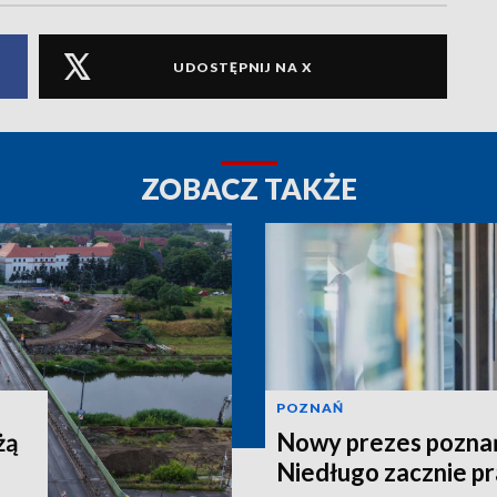
UDOSTĘPNIJ NA X
ZOBACZ TAKŻE
POZNAŃ
żą
Nowy prezes poznań
Niedługo zacznie p