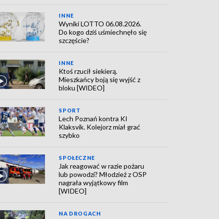
INNE
Wyniki LOTTO 06.08.2026.
Do kogo dziś uśmiechnęło się
szczęście?
INNE
Ktoś rzucił siekierą.
Mieszkańcy boją się wyjść z
bloku [WIDEO]
SPORT
Lech Poznań kontra KI
Klaksvik. Kolejorz miał grać
szybko
SPOŁECZNE
Jak reagować w razie pożaru
lub powodzi? Młodzież z OSP
nagrała wyjątkowy film
[WIDEO]
NA DROGACH