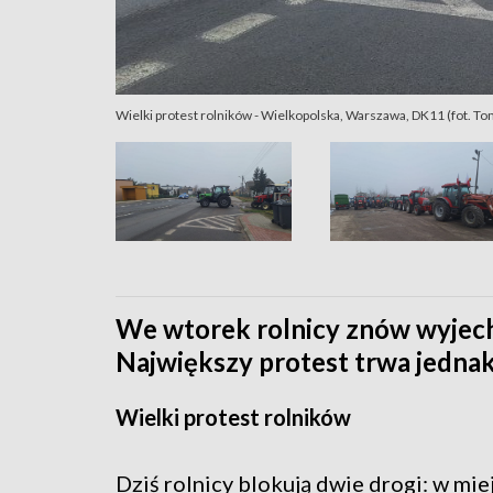
Wielki protest rolników - Wielkopolska, Warszawa, DK11 (fot. To
We wtorek rolnicy znów wyjecha
Największy protest trwa jedna
Wielki protest rolników
Dziś rolnicy blokują dwie drogi: w mi