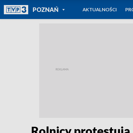
POWRÓT DO
POZNAŃ
AKTUALNOŚCI
PR
TVP REGIONY
Rolnicy protestują