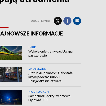
UDOSTĘPNIJ:
AJNOWSZE INFORMACJE
INNE
Wykolejenie tramwaju. Uwaga
pasażerowie
SPOŁECZNE
„Ratunku, pomocy!” Usłyszała
krzyki podczas urlopu.
Policjantka nie czekała
NA DROGACH
Samochód uderzył w drzewo.
Lądował LPR