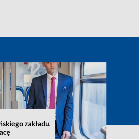
skiego zakładu.
racę