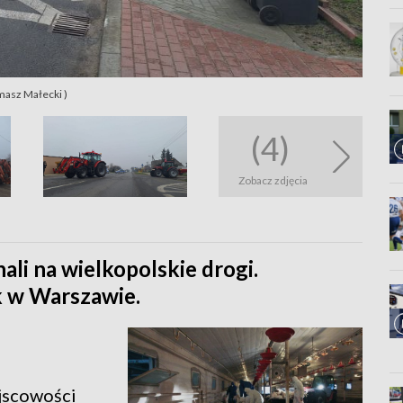
masz Małecki )
(4)
Zobacz zdjęcia
li na wielkopolskie drogi.
k w Warszawie.
ejscowości