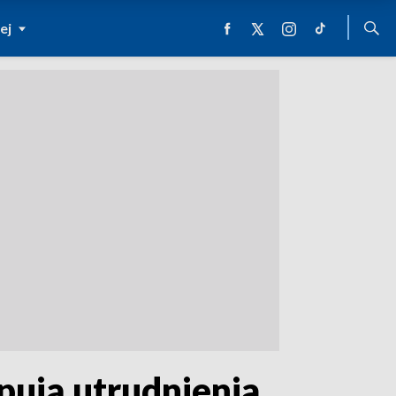
ej
pują utrudnienia