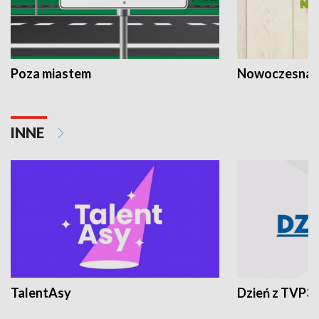
Poza miastem
Nowoczesna 
INNE
TalentAsy
Dzień z TVP3