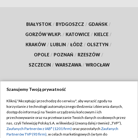
BIAŁYSTOK
/
BYDGOSZCZ
/
GDAŃSK
/
GORZÓW WLKP.
/
KATOWICE
/
KIELCE
/
KRAKÓW
/
LUBLIN
/
ŁÓDŹ
/
OLSZTYN
/
OPOLE
/
POZNAŃ
/
RZESZÓW
/
SZCZECIN
/
WARSZAWA
/
WROCŁAW
Szanujemy Twoją prywatność
Dołącz do nas:
Kliknij "Akceptuję i przechodzę do serwisu", aby wyrazić zgody na
korzystanie z technologii automatycznego śledzenia i zbierania danych,
TVP
dostęp do informacji na Twoim urządzeniu końcowym i ich
Abonament TVP
przechowywanie oraz na przetwarzanie Twoich danych osobowych przez
Regulamin TVP
nas, czyli Telewizję Polską S.A. w likwidacji (zwaną dalej również „TVP”),
Emisja w TVP
Zaufanych Partnerów z IAB* (1201 firm)
oraz pozostałych
Zaufanych
Polityka prywatności
Partnerów TVP (93 firm)
, w celach marketingowych (w tym do
Centrum informacji TVP