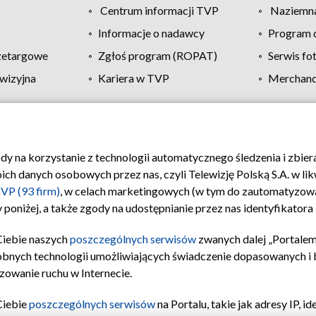
Centrum informacji TVP
Naziemna
Informacje o nadawcy
Program d
zetargowe
Zgłoś program (ROPAT)
Serwis fo
wizyjna
Kariera w TVP
Merchandi
Polityka prywatności
Moje zgody
Pomoc
Biuro re
ody na korzystanie z technologii automatycznego śledzenia i zbie
 danych osobowych przez nas, czyli Telewizję Polską S.A. w likw
VP (93 firm)
, w celach marketingowych (w tym do zautomatyzow
 poniżej, a także zgody na udostępnianie przez nas identyfikator
Ciebie naszych
poszczególnych serwisów
zwanych dalej „Portalem
obnych technologii umożliwiających świadczenie dopasowanych i be
zowanie ruchu w Internecie.
Ciebie
poszczególnych serwisów
na Portalu, takie jak adresy IP, 