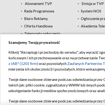
Abonament TVP
Emisja w TVP
Rada Programowa
System NOS
Biuro Reklamy
Ogłoszenie pr
Oferta Handlowa
Akademia Tele
Telegazeta ogłoszenia
Szanujemy Twoją prywatność
Regulamin TVP
Kliknij "Akceptuję i przechodzę do serwisu", aby wyrazić zg
końcowym i ich przechowywanie oraz na przetwarzanie Twoich
z IAB* (1201 firm)
oraz pozostałych
Zaufanych Partnerów T
mierzenia ich skuteczności) i pozostałych, które wskazujemy
Twoje dane osobowe zbierane podczas odwiedzania przez 
takich jak: pliki cookie, sygnalizatory WWW lub innych pod
udostępnianie funkcji mediów społecznościowych oraz anali
Twoje dane osobowe zbierane podczas odwiedzania przez 