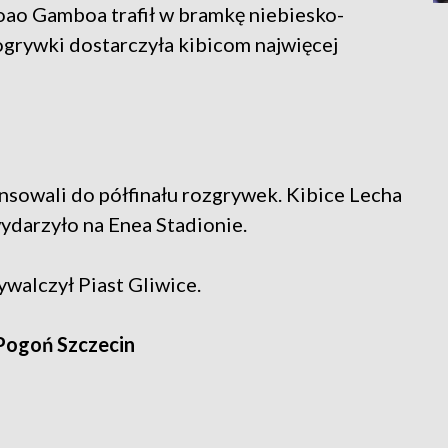
oao Gamboa trafił w bramkę niebiesko-
ogrywki dostarczyła kibicom najwięcej
sowali do półfinału rozgrywek. Kibice Lecha
wydarzyło na Enea Stadionie.
walczył Piast Gliwice.
Pogoń Szczecin