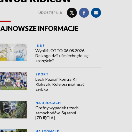
UDOSTĘPNIJ:
AJNOWSZE INFORMACJE
INNE
Wyniki LOTTO 06.08.2026.
Do kogo dziś uśmiechnęło się
szczęście?
SPORT
Lech Poznań kontra KI
Klaksvik. Kolejorz miał grać
szybko
NA DROGACH
Groźny wypadek trzech
samochodów. Są ranni
[ZDJĘCIA]
NA SYGNALE