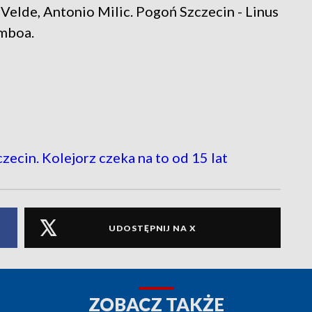
 Velde, Antonio Milic. Pogoń Szczecin - Linus
amboa.
ecin. Kolejorz czeka na to od 15 lat
UDOSTĘPNIJ NA X
ZOBACZ TAKŻE