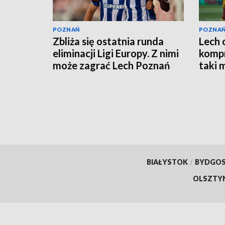
POZNAŃ
POZNA
Zbliża się ostatnia runda
Lech 
eliminacji Ligi Europy. Z nimi
kompr
może zagrać Lech Poznań
taki 
BIAŁYSTOK
/
BYDGO
OLSZTY