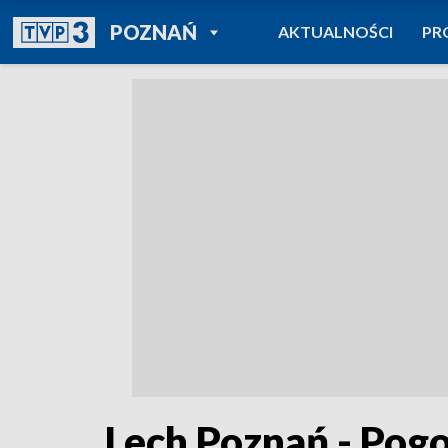
POWRÓT DO
POZNAŃ
AKTUALNOŚCI
PR
TVP REGIONY
Lech Poznań - Pog