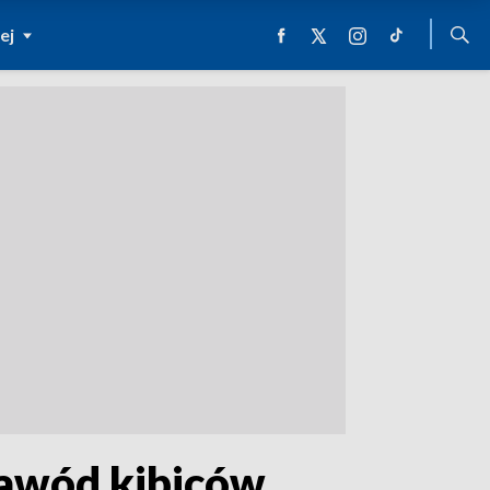
ej
zawód kibiców