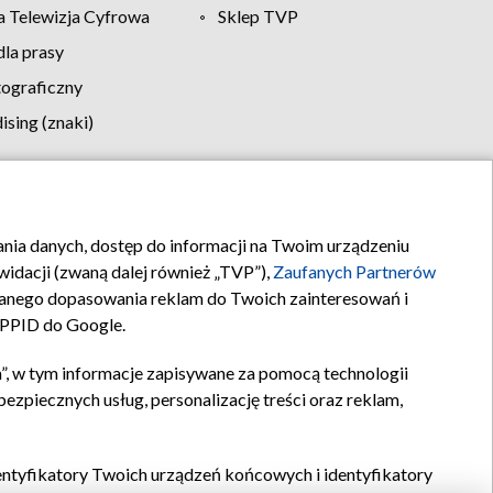
 Telewizja Cyfrowa
Sklep TVP
la prasy
tograficzny
sing (znaki)
klamy
Kontakt
rania danych, dostęp do informacji na Twoim urządzeniu
idacji (zwaną dalej również „TVP”),
Zaufanych Partnerów
anego dopasowania reklam do Twoich zainteresowań i
a PPID do Google.
”, w tym informacje zapisywane za pomocą technologii
zpiecznych usług, personalizację treści oraz reklam,
identyfikatory Twoich urządzeń końcowych i identyfikatory