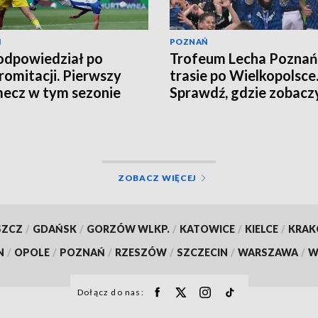
Ń
POZNAŃ
odpowiedział po
Trofeum Lecha Poznań
omitacji. Pierwszy
trasie po Wielkopolsce
mecz w tym sezonie
Sprawdź, gdzie zobacz
puchar [TERMINARZ]
ZOBACZ WIĘCEJ
SZCZ
/
GDAŃSK
/
GORZÓW WLKP.
/
KATOWICE
/
KIELCE
/
KRA
N
/
OPOLE
/
POZNAŃ
/
RZESZÓW
/
SZCZECIN
/
WARSZAWA
/
W
Dołącz do nas: