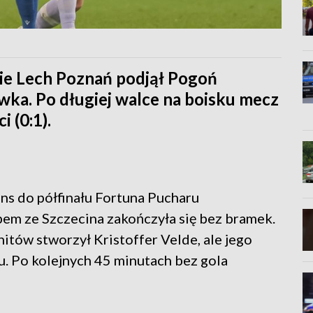
ie Lech Poznań podjął Pogoń
wka. Po długiej walce na boisku mecz
 (0:1).
s do półfinału Fortuna Pucharu
bem ze Szczecina zakończyła się bez bramek.
hitów stworzył Kristoffer Velde, ale jego
u. Po kolejnych 45 minutach bez gola