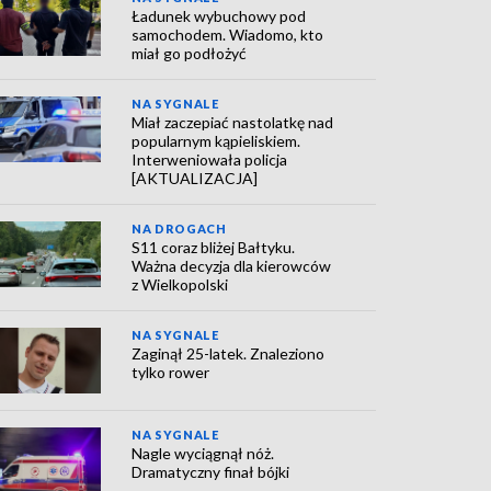
Ładunek wybuchowy pod
samochodem. Wiadomo, kto
miał go podłożyć
NA SYGNALE
Miał zaczepiać nastolatkę nad
popularnym kąpieliskiem.
Interweniowała policja
[AKTUALIZACJA]
NA DROGACH
S11 coraz bliżej Bałtyku.
Ważna decyzja dla kierowców
z Wielkopolski
NA SYGNALE
Zaginął 25-latek. Znaleziono
tylko rower
NA SYGNALE
Nagle wyciągnął nóż.
Dramatyczny finał bójki