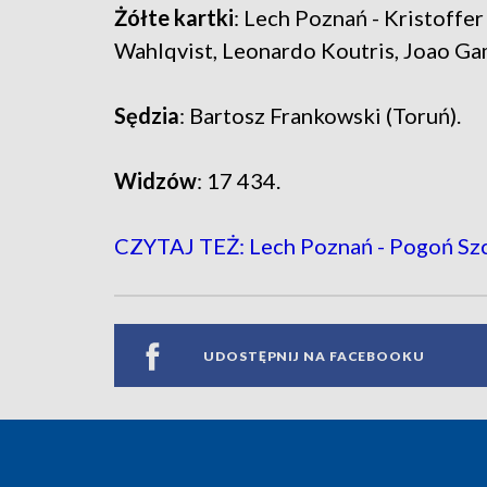
Żółte kartki
: Lech Poznań - Kristoffer
Wahlqvist, Leonardo Koutris, Joao G
Sędzia
: Bartosz Frankowski (Toruń).
Widzów
: 17 434.
CZYTAJ TEŻ: Lech Poznań - Pogoń Szcz
UDOSTĘPNIJ NA FACEBOOKU