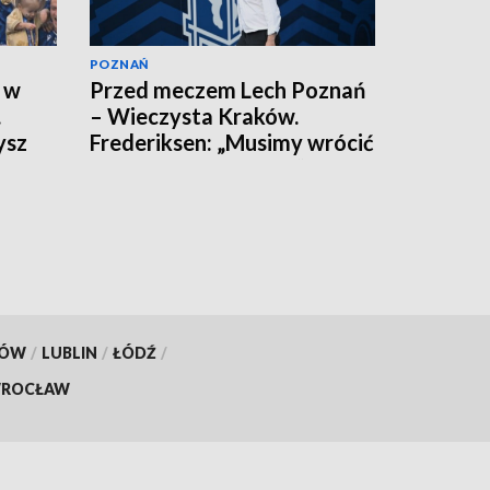
POZNAŃ
 w
Przed meczem Lech Poznań
.
– Wieczysta Kraków.
ysz
Frederiksen: „Musimy wrócić
na odpowiednie tory”
KÓW
/
LUBLIN
/
ŁÓDŹ
/
ROCŁAW