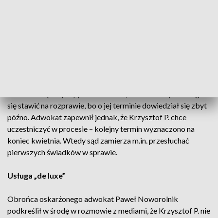
Lekarz usłyszał łącznie 7 zarzutów dotyczących oszustwa
oraz przyjmowania i usiłowania przyjęcia korzyści
majątkowych w zamian za przyspieszenie wykonania
zabiegu otolaryngologicznego, a także wprowadzenia w
błąd co do konieczności zapłacenia za niego.
W środę – mimo nieobecności oskarżonego – przed Sądem
Rejonowym w Poznaniu rozpoczął się proces Krzysztofa P.
Obrońca mężczyzny poinformował, że oskarżony nie mógł
się stawić na rozprawie, bo o jej terminie dowiedział się zbyt
późno. Adwokat zapewnił jednak, że Krzysztof P. chce
uczestniczyć w procesie – kolejny termin wyznaczono na
koniec kwietnia. Wtedy sąd zamierza m.in. przesłuchać
pierwszych świadków w sprawie.
Usługa „de luxe”
Obrońca oskarżonego adwokat Paweł Noworolnik
podkreślił w środę w rozmowie z mediami, że Krzysztof P. nie