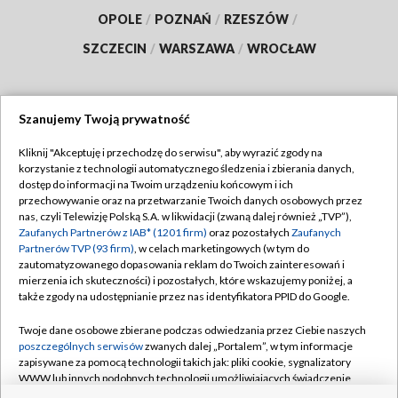
OPOLE
/
POZNAŃ
/
RZESZÓW
/
SZCZECIN
/
WARSZAWA
/
WROCŁAW
Szanujemy Twoją prywatność
Dołącz do nas:
Kliknij "Akceptuję i przechodzę do serwisu", aby wyrazić zgody na
korzystanie z technologii automatycznego śledzenia i zbierania danych,
TVP
dostęp do informacji na Twoim urządzeniu końcowym i ich
Abonament TVP
przechowywanie oraz na przetwarzanie Twoich danych osobowych przez
Regulamin TVP
nas, czyli Telewizję Polską S.A. w likwidacji (zwaną dalej również „TVP”),
Emisja w TVP
Polityka prywatności
Zaufanych Partnerów z IAB* (1201 firm)
oraz pozostałych
Zaufanych
Partnerów TVP (93 firm)
, w celach marketingowych (w tym do
Centrum informacji TVP
Moje zgody
zautomatyzowanego dopasowania reklam do Twoich zainteresowań i
mierzenia ich skuteczności) i pozostałych, które wskazujemy poniżej, a
Naziemna Telewizja Cyfrowa
Pomoc
także zgody na udostępnianie przez nas identyfikatora PPID do Google.
Sklep TVP
Biuro reklamy
Twoje dane osobowe zbierane podczas odwiedzania przez Ciebie naszych
Rada Programowa
Kontakt
poszczególnych serwisów
zwanych dalej „Portalem”, w tym informacje
zapisywane za pomocą technologii takich jak: pliki cookie, sygnalizatory
System NOS
WWW lub innych podobnych technologii umożliwiających świadczenie
dopasowanych i bezpiecznych usług, personalizację treści oraz reklam,