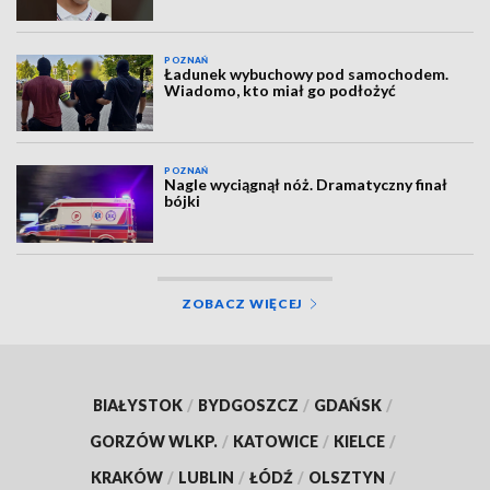
POZNAŃ
Ładunek wybuchowy pod samochodem.
Wiadomo, kto miał go podłożyć
POZNAŃ
Nagle wyciągnął nóż. Dramatyczny finał
bójki
ZOBACZ WIĘCEJ
BIAŁYSTOK
/
BYDGOSZCZ
/
GDAŃSK
/
GORZÓW WLKP.
/
KATOWICE
/
KIELCE
/
KRAKÓW
/
LUBLIN
/
ŁÓDŹ
/
OLSZTYN
/