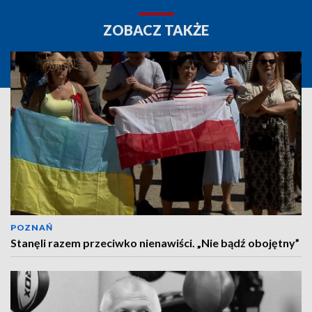
ZOBACZ TAKŻE
POZNAŃ
Stanęli razem przeciwko nienawiści. „Nie bądź obojętny”