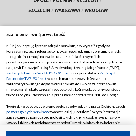
OPOLE
/
POZNAŃ
/
RZESZÓW
/
SZCZECIN
/
WARSZAWA
/
WROCŁAW
Szanujemy Twoją prywatność
Dołącz do nas:
Kliknij "Akceptuję i przechodzę do serwisu", aby wyrazić zgody na
korzystanie z technologii automatycznego śledzenia i zbierania danych,
TVP
dostęp do informacji na Twoim urządzeniu końcowym i ich
Abonament TVP
przechowywanie oraz na przetwarzanie Twoich danych osobowych przez
Regulamin TVP
nas, czyli Telewizję Polską S.A. w likwidacji (zwaną dalej również „TVP”),
Emisja w TVP
Polityka prywatności
Zaufanych Partnerów z IAB* (1201 firm)
oraz pozostałych
Zaufanych
Partnerów TVP (93 firm)
, w celach marketingowych (w tym do
Centrum informacji TVP
Moje zgody
zautomatyzowanego dopasowania reklam do Twoich zainteresowań i
mierzenia ich skuteczności) i pozostałych, które wskazujemy poniżej, a
Naziemna Telewizja Cyfrowa
Pomoc
także zgody na udostępnianie przez nas identyfikatora PPID do Google.
Sklep TVP
Biuro reklamy
Twoje dane osobowe zbierane podczas odwiedzania przez Ciebie naszych
Rada Programowa
Kontakt
poszczególnych serwisów
zwanych dalej „Portalem”, w tym informacje
zapisywane za pomocą technologii takich jak: pliki cookie, sygnalizatory
System NOS
WWW lub innych podobnych technologii umożliwiających świadczenie
dopasowanych i bezpiecznych usług, personalizację treści oraz reklam,
Informacje o nadawcy
Kanały
udostępnianie funkcji mediów społecznościowych oraz analizowanie