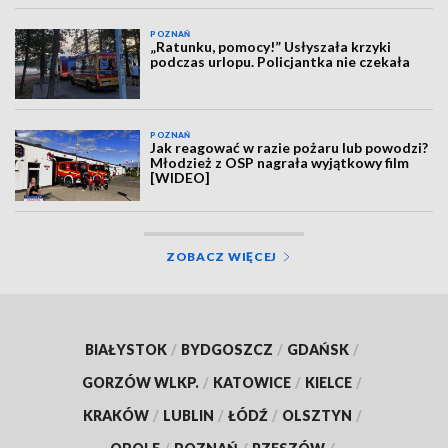
POZNAŃ
„Ratunku, pomocy!” Usłyszała krzyki
podczas urlopu. Policjantka nie czekała
POZNAŃ
Jak reagować w razie pożaru lub powodzi?
Młodzież z OSP nagrała wyjątkowy film
[WIDEO]
ZOBACZ WIĘCEJ
BIAŁYSTOK
/
BYDGOSZCZ
/
GDAŃSK
/
GORZÓW WLKP.
/
KATOWICE
/
KIELCE
/
KRAKÓW
/
LUBLIN
/
ŁÓDŹ
/
OLSZTYN
/