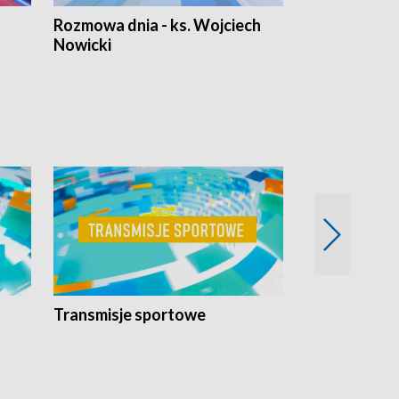
Rozmowa dnia - ks. Wojciech
Euro Fakty
Nowicki
Transmisje sportowe
Reportaże s