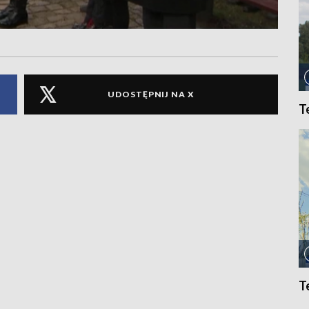
UDOSTĘPNIJ NA X
T
T