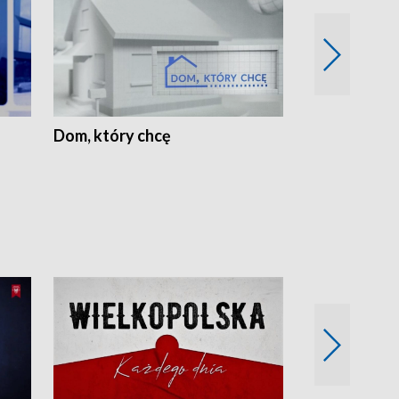
Dom, który chcę
Biznes Wielk