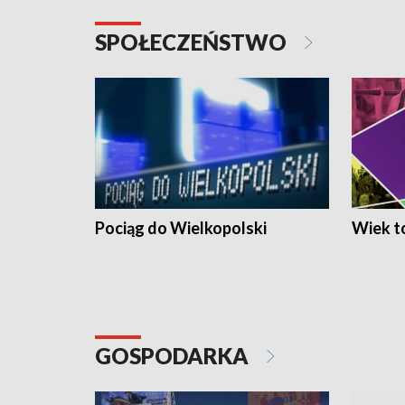
SPOŁECZEŃSTWO
Pociąg do Wielkopolski
Wiek to
GOSPODARKA