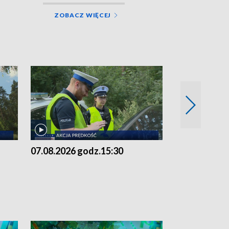
ZOBACZ WIĘCEJ
07.08.2026 godz.15:30
06.08.2026 g