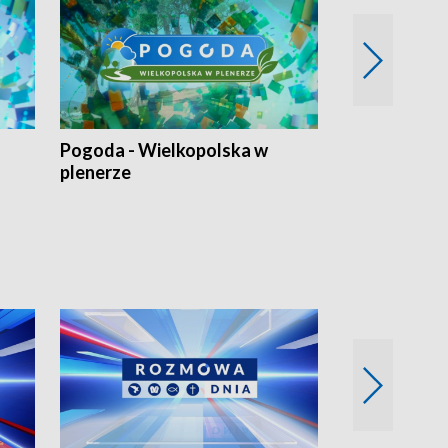
Pogoda - Wielkopolska w
Eko prognoza
plenerze