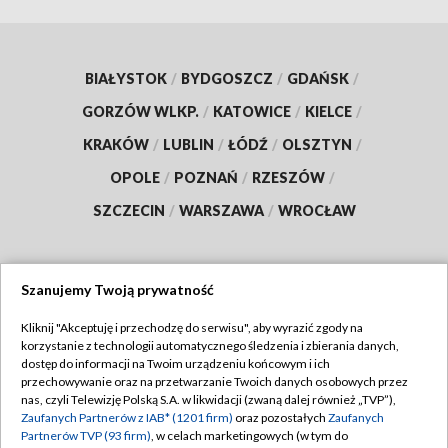
BIAŁYSTOK
/
BYDGOSZCZ
/
GDAŃSK
/
GORZÓW WLKP.
/
KATOWICE
/
KIELCE
/
KRAKÓW
/
LUBLIN
/
ŁÓDŹ
/
OLSZTYN
/
OPOLE
/
POZNAŃ
/
RZESZÓW
/
SZCZECIN
/
WARSZAWA
/
WROCŁAW
Szanujemy Twoją prywatność
Dołącz do nas:
Kliknij "Akceptuję i przechodzę do serwisu", aby wyrazić zgody na
korzystanie z technologii automatycznego śledzenia i zbierania danych,
TVP
dostęp do informacji na Twoim urządzeniu końcowym i ich
Abonament TVP
przechowywanie oraz na przetwarzanie Twoich danych osobowych przez
Regulamin TVP
nas, czyli Telewizję Polską S.A. w likwidacji (zwaną dalej również „TVP”),
Emisja w TVP
Zaufanych Partnerów z IAB* (1201 firm)
oraz pozostałych
Zaufanych
Polityka prywatności
Partnerów TVP (93 firm)
, w celach marketingowych (w tym do
Centrum informacji TVP