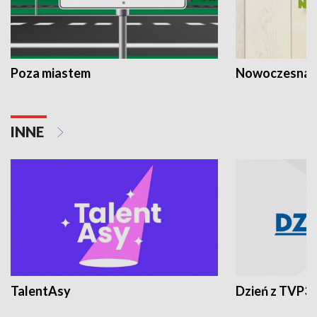
Poza miastem
Nowoczesna 
INNE
TalentAsy
Dzień z TVP3