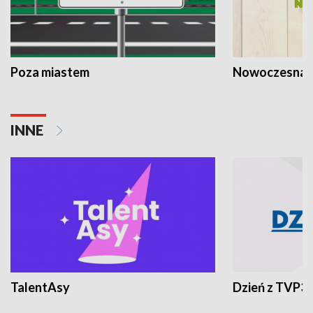
Poza miastem
Nowoczesna 
INNE
TalentAsy
Dzień z TVP3