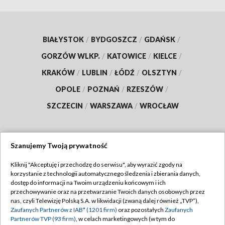
BIAŁYSTOK
/
BYDGOSZCZ
/
GDAŃSK
/
GORZÓW WLKP.
/
KATOWICE
/
KIELCE
/
KRAKÓW
/
LUBLIN
/
ŁÓDŹ
/
OLSZTYN
/
OPOLE
/
POZNAŃ
/
RZESZÓW
/
SZCZECIN
/
WARSZAWA
/
WROCŁAW
Szanujemy Twoją prywatność
Dołącz do nas:
Kliknij "Akceptuję i przechodzę do serwisu", aby wyrazić zgody na
korzystanie z technologii automatycznego śledzenia i zbierania danych,
TVP
dostęp do informacji na Twoim urządzeniu końcowym i ich
Abonament TVP
przechowywanie oraz na przetwarzanie Twoich danych osobowych przez
Regulamin TVP
nas, czyli Telewizję Polską S.A. w likwidacji (zwaną dalej również „TVP”),
Emisja w TVP
Zaufanych Partnerów z IAB* (1201 firm)
oraz pozostałych
Zaufanych
Polityka prywatności
Partnerów TVP (93 firm)
, w celach marketingowych (w tym do
Centrum informacji TVP