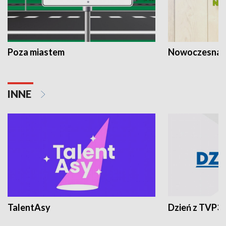
Poza miastem
Nowoczesna 
INNE
TalentAsy
Dzień z TVP3