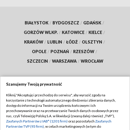
BIAŁYSTOK
/
BYDGOSZCZ
/
GDAŃSK
/
GORZÓW WLKP.
/
KATOWICE
/
KIELCE
/
KRAKÓW
/
LUBLIN
/
ŁÓDŹ
/
OLSZTYN
/
OPOLE
/
POZNAŃ
/
RZESZÓW
/
SZCZECIN
/
WARSZAWA
/
WROCŁAW
Szanujemy Twoją prywatność
Dołącz do nas:
Kliknij "Akceptuję i przechodzę do serwisu", aby wyrazić zgody na
korzystanie z technologii automatycznego śledzenia i zbierania danych,
TVP
dostęp do informacji na Twoim urządzeniu końcowym i ich
Abonament TVP
przechowywanie oraz na przetwarzanie Twoich danych osobowych przez
Regulamin TVP
nas, czyli Telewizję Polską S.A. w likwidacji (zwaną dalej również „TVP”),
Emisja w TVP
Zaufanych Partnerów z IAB* (1201 firm)
oraz pozostałych
Zaufanych
Polityka prywatności
Partnerów TVP (93 firm)
, w celach marketingowych (w tym do
Centrum informacji TVP