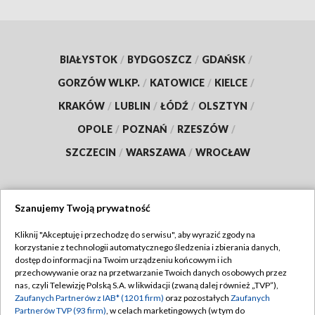
BIAŁYSTOK
/
BYDGOSZCZ
/
GDAŃSK
/
GORZÓW WLKP.
/
KATOWICE
/
KIELCE
/
KRAKÓW
/
LUBLIN
/
ŁÓDŹ
/
OLSZTYN
/
OPOLE
/
POZNAŃ
/
RZESZÓW
/
SZCZECIN
/
WARSZAWA
/
WROCŁAW
Szanujemy Twoją prywatność
Dołącz do nas:
Kliknij "Akceptuję i przechodzę do serwisu", aby wyrazić zgody na
korzystanie z technologii automatycznego śledzenia i zbierania danych,
TVP
dostęp do informacji na Twoim urządzeniu końcowym i ich
Abonament TVP
przechowywanie oraz na przetwarzanie Twoich danych osobowych przez
Regulamin TVP
nas, czyli Telewizję Polską S.A. w likwidacji (zwaną dalej również „TVP”),
Emisja w TVP
Zaufanych Partnerów z IAB* (1201 firm)
oraz pozostałych
Zaufanych
Polityka prywatności
Partnerów TVP (93 firm)
, w celach marketingowych (w tym do