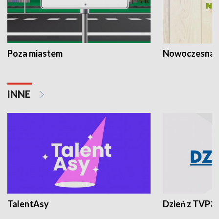
Poza miastem
Nowoczesna 
INNE
TalentAsy
Dzień z TVP3