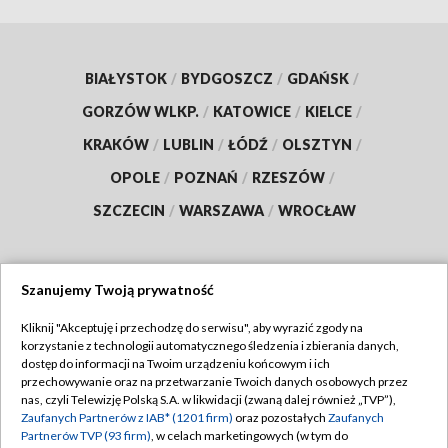
BIAŁYSTOK
/
BYDGOSZCZ
/
GDAŃSK
/
GORZÓW WLKP.
/
KATOWICE
/
KIELCE
/
KRAKÓW
/
LUBLIN
/
ŁÓDŹ
/
OLSZTYN
/
OPOLE
/
POZNAŃ
/
RZESZÓW
/
SZCZECIN
/
WARSZAWA
/
WROCŁAW
Szanujemy Twoją prywatność
Dołącz do nas:
Kliknij "Akceptuję i przechodzę do serwisu", aby wyrazić zgody na
korzystanie z technologii automatycznego śledzenia i zbierania danych,
TVP
dostęp do informacji na Twoim urządzeniu końcowym i ich
Abonament TVP
przechowywanie oraz na przetwarzanie Twoich danych osobowych przez
Regulamin TVP
nas, czyli Telewizję Polską S.A. w likwidacji (zwaną dalej również „TVP”),
Emisja w TVP
Zaufanych Partnerów z IAB* (1201 firm)
oraz pozostałych
Zaufanych
Polityka prywatności
Partnerów TVP (93 firm)
, w celach marketingowych (w tym do
Centrum informacji TVP