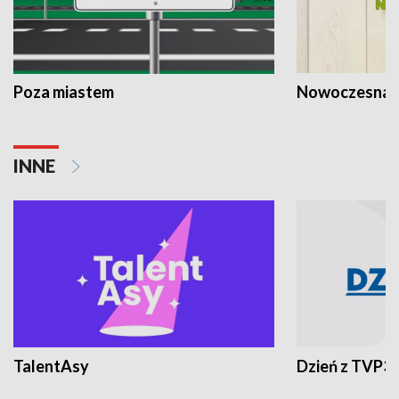
Poza miastem
Nowoczesna 
INNE
TalentAsy
Dzień z TVP3