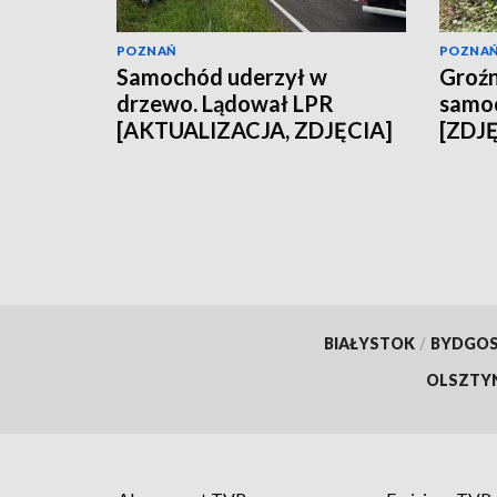
POZNAŃ
POZNA
Samochód uderzył w
Groźn
drzewo. Lądował LPR
samoc
[AKTUALIZACJA, ZDJĘCIA]
[ZDJ
BIAŁYSTOK
/
BYDGO
OLSZTY