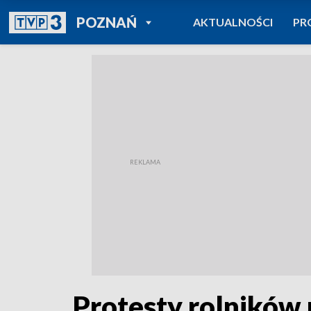
POWRÓT DO
POZNAŃ
AKTUALNOŚCI
PR
TVP REGIONY
Protesty rolników