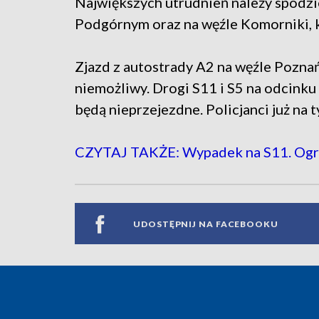
Największych utrudnień należy spodzi
Podgórnym oraz na węźle Komorniki, k
Zjazd z autostrady A2 na węźle Pozna
niemożliwy. Drogi S11 i S5 na odcink
będą nieprzejezdne. Policjanci już na 
CZYTAJ TAKŻE: Wypadek na S11. Og
UDOSTĘPNIJ NA FACEBOOKU