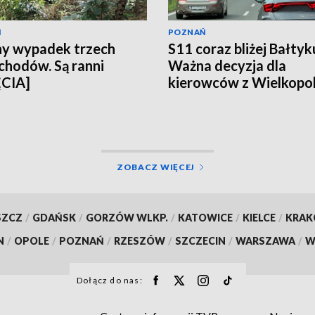
Ń
POZNAŃ
y wypadek trzech
S11 coraz bliżej Bałtyk
hodów. Są ranni
Ważna decyzja dla
ĘCIA]
kierowców z Wielkopol
ZOBACZ WIĘCEJ
SZCZ
/
GDAŃSK
/
GORZÓW WLKP.
/
KATOWICE
/
KIELCE
/
KRA
N
/
OPOLE
/
POZNAŃ
/
RZESZÓW
/
SZCZECIN
/
WARSZAWA
/
W
Dołącz do nas: