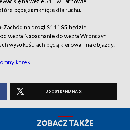
ewać się na węźle S11 w Tarnowie
tóre będą zamknięte dla ruchu.
ń-Zachód na drogi S11 i S5 będzie
u od węzła Napachanie do węzła Wronczyn
tych wysokościach będą kierowali na objazdy.
romny korek
UDOSTĘPNIJ NA X
ZOBACZ TAKŻE