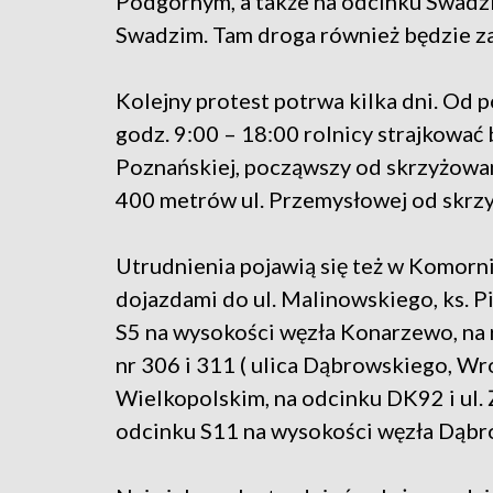
Podgórnym, a także na odcinku Swadzi
Swadzim. Tam droga również będzie z
Kolejny protest potrwa kilka dni. Od 
godz. 9:00 – 18:00 rolnicy strajkować
Poznańskiej, począwszy od skrzyżowan
400 metrów ul. Przemysłowej od skrzy
Utrudnienia pojawią się też w Komorni
dojazdami do ul. Malinowskiego, ks. P
S5 na wysokości węzła Konarzewo, na 
nr 306 i 311 ( ulica Dąbrowskiego, Wr
Wielkopolskim, na odcinku DK92 i ul. 
odcinku S11 na wysokości węzła Dąbr