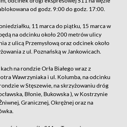
m, odcinek drogi ekspresowej S11 na węźle
ablokowana od godz. 9:00 do godz. 17:00.
poniedziałku, 11 marca do piątku, 15 marca w
 będą na odcinku około 200 metrów ulicy
ia z ulicą Przemysłową oraz odcinek około
żowania z ul. Poznańską w Jankowicach.
kach na rondzie Orła Białego wraz z
iotra Wawrzyniaka i ul. Kolumba, na odcinku
rondzie w Stęszewie, na skrzyżowaniu dróg
ocławska, Błonie, Bukowska ), w Kostrzynie
Żniwnej, Granicznej, Okrężnej oraz na
ówka.