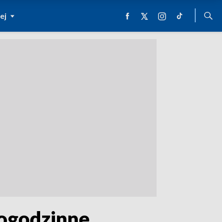
ej
logodzinne