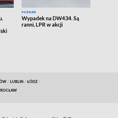
POZNAŃ
u.
Wypadek na DW434. Są
ranni, LPR w akcji
ski
KÓW
/
LUBLIN
/
ŁÓDŹ
/
ROCŁAW