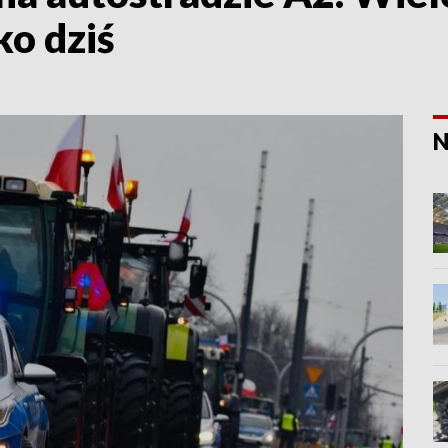
ko dziś
N