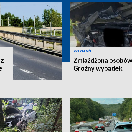
POZNAŃ
ez
Zmiażdżona osobów
e
Groźny wypadek