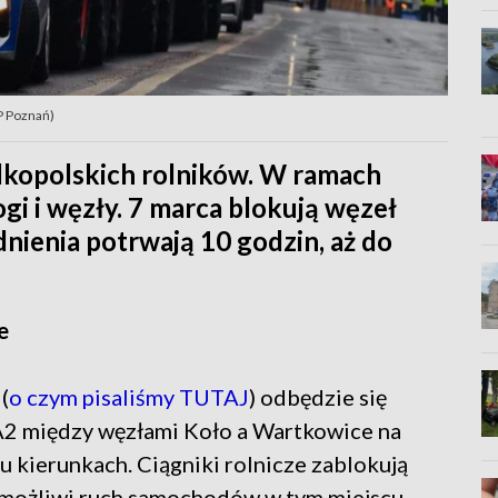
MP Poznań)
elkopolskich rolników. W ramach
ogi i węzły. 7 marca blokują węzeł
nienia potrwają 10 godzin, aż do
e
(
o czym pisaliśmy TUTAJ
) odbędzie się
 A2 między węzłami Koło a Wartkowice na
 kierunkach. Ciągniki rolnicze zablokują
emożliwi ruch samochodów w tym miejscu.