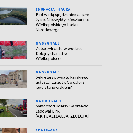
EDUKACJA I NAUKA
Pod wodą spędza niemal całe
życie. Niezwykły mieszkaniec
Wielkopolskiego Parku
Narodowego
NA SYGNALE
Zobaczyli ciało w wodzie.
Kolejny dramat w
Wielkopolsce
NA SYGNALE
Sekretarz powiatu kaliskiego
usłyszał zarzuty. Co dalej z
jego stanowiskiem?
NA DROGACH
Samochód uderzył w drzewo.
Lądował LPR
[AKTUALIZACJA, ZDJĘCIA]
SPOŁECZNE