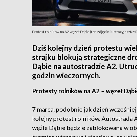
Protest rolników na A2 węzeł Dąbie (fot. zdjęcie ilustracyjne/K
Dziś kolejny dzień protestu wi
strajku blokują strategiczne dr
Dąbie na autostradzie A2. Utrud
godzin wieczornych.
Protesty rolników na A2 – węzeł Dąbi
7 marca, podobnie jak dzień wcześniej 
kolejny protest rolników. Autostrada
węźle Dąbie będzie zablokowana w obu
łącznice wjazdowe i zjazdowe, co uni