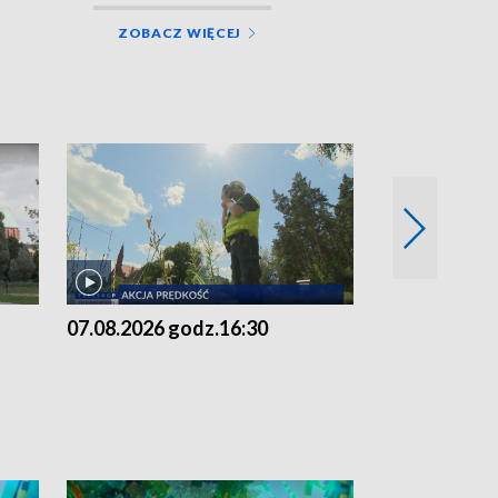
ZOBACZ WIĘCEJ
07.08.2026 godz.16:30
07.08.2026 g