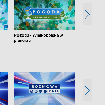
Pogoda - Wielkopolska w
Eko prognoza
plenerze