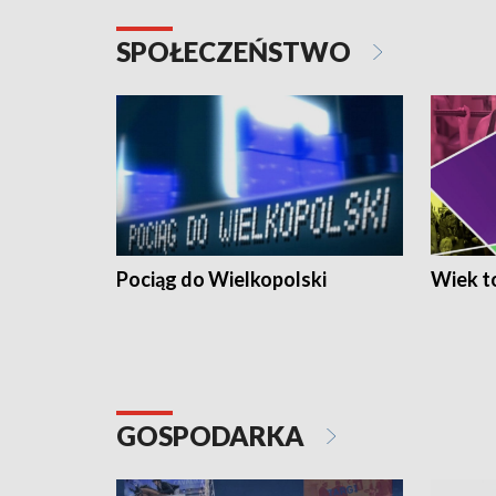
SPOŁECZEŃSTWO
Pociąg do Wielkopolski
Wiek to
GOSPODARKA