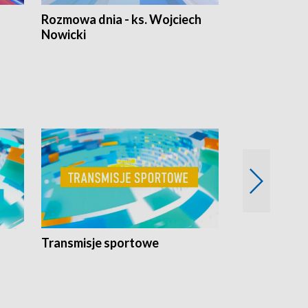
Rozmowa dnia - ks. Wojciech
Euro Fakty
Nowicki
Transmisje sportowe
Reportaże s