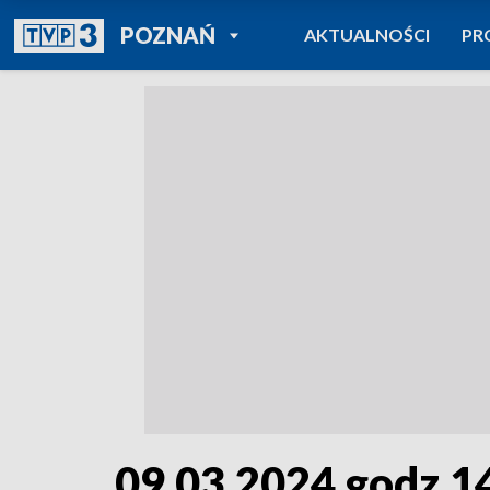
POWRÓT DO
POZNAŃ
AKTUALNOŚCI
PR
TVP REGIONY
09.03.2024 godz.1