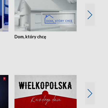
Dom, który chcę
Biznes Wielk