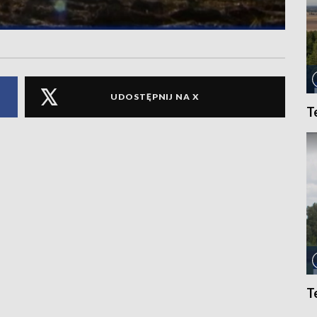
UDOSTĘPNIJ NA X
T
T