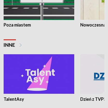
Poza miastem
Nowoczesna 
INNE
TalentAsy
Dzień z TVP3