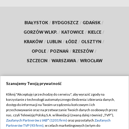
BIAŁYSTOK
/
BYDGOSZCZ
/
GDAŃSK
/
GORZÓW WLKP.
/
KATOWICE
/
KIELCE
/
KRAKÓW
/
LUBLIN
/
ŁÓDŹ
/
OLSZTYN
/
OPOLE
/
POZNAŃ
/
RZESZÓW
/
SZCZECIN
/
WARSZAWA
/
WROCŁAW
Szanujemy Twoją prywatność
Dołącz do nas:
Kliknij "Akceptuję i przechodzę do serwisu", aby wyrazić zgody na
korzystanie z technologii automatycznego śledzenia i zbierania danych,
TVP
dostęp do informacji na Twoim urządzeniu końcowym i ich
Abonament TVP
przechowywanie oraz na przetwarzanie Twoich danych osobowych przez
Regulamin TVP
nas, czyli Telewizję Polską S.A. w likwidacji (zwaną dalej również „TVP”),
Emisja w TVP
Zaufanych Partnerów z IAB* (1201 firm)
oraz pozostałych
Zaufanych
Polityka prywatności
Partnerów TVP (93 firm)
, w celach marketingowych (w tym do
Centrum informacji TVP