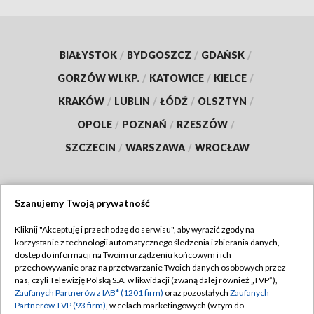
BIAŁYSTOK
/
BYDGOSZCZ
/
GDAŃSK
/
GORZÓW WLKP.
/
KATOWICE
/
KIELCE
/
KRAKÓW
/
LUBLIN
/
ŁÓDŹ
/
OLSZTYN
/
OPOLE
/
POZNAŃ
/
RZESZÓW
/
SZCZECIN
/
WARSZAWA
/
WROCŁAW
Szanujemy Twoją prywatność
Dołącz do nas:
Kliknij "Akceptuję i przechodzę do serwisu", aby wyrazić zgody na
korzystanie z technologii automatycznego śledzenia i zbierania danych,
TVP
dostęp do informacji na Twoim urządzeniu końcowym i ich
Abonament TVP
przechowywanie oraz na przetwarzanie Twoich danych osobowych przez
Regulamin TVP
nas, czyli Telewizję Polską S.A. w likwidacji (zwaną dalej również „TVP”),
Emisja w TVP
Zaufanych Partnerów z IAB* (1201 firm)
oraz pozostałych
Zaufanych
Polityka prywatności
Partnerów TVP (93 firm)
, w celach marketingowych (w tym do
Centrum informacji TVP