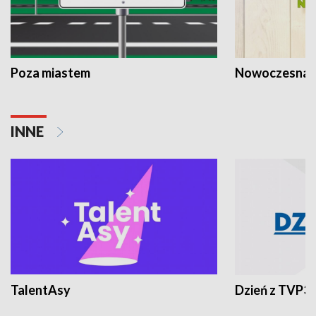
Poza miastem
Nowoczesna 
INNE
TalentAsy
Dzień z TVP3