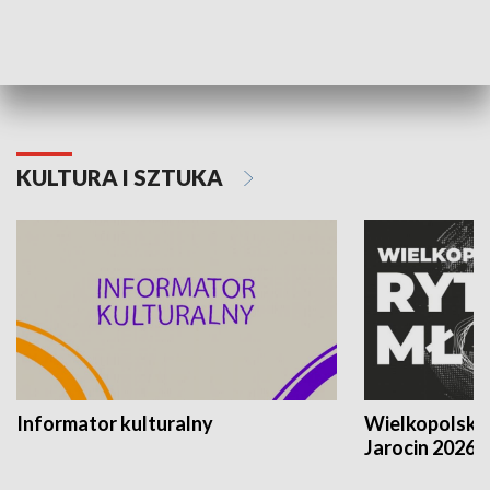
70. rocznica Powstania
Narodowy Dzi
Poznańskiego Czerwca 1956 roku
Powstania Wi
KULTURA I SZTUKA
Informator kulturalny
Wielkopolski
Jarocin 2026