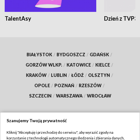
TalentAsy
Dzień z TVP3
BIAŁYSTOK
/
BYDGOSZCZ
/
GDAŃSK
/
GORZÓW WLKP.
/
KATOWICE
/
KIELCE
/
KRAKÓW
/
LUBLIN
/
ŁÓDŹ
/
OLSZTYN
/
OPOLE
/
POZNAŃ
/
RZESZÓW
/
SZCZECIN
/
WARSZAWA
/
WROCŁAW
Szanujemy Twoją prywatność
Dołącz do nas:
Kliknij "Akceptuję i przechodzę do serwisu", aby wyrazić zgody na
korzystanie z technologii automatycznego śledzenia i zbierania danych,
TVP