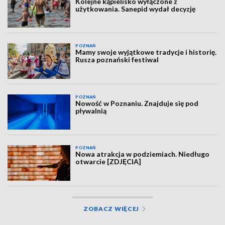
Kolejne kąpielisko wyłączone z
użytkowania. Sanepid wydał decyzję
POZNAŃ
Mamy swoje wyjątkowe tradycje i historię.
Rusza poznański festiwal
POZNAŃ
Nowość w Poznaniu. Znajduje się pod
pływalnią
POZNAŃ
Nowa atrakcja w podziemiach. Niedługo
otwarcie [ZDJĘCIA]
ZOBACZ WIĘCEJ