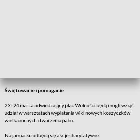
W jarmarku udział weźmie ponad 40 wystawców. Będzie
można zrobić zakupy świąteczne, które przyozdobią domy i
stoły.
Jak informują urzędnicy, będzie można zaopatrzyć się w
koszyczki i stroiki, szyte zające, wianki na drzwi, ozdoby z
drewna i malowane jajka. Nie zabraknie także m.in. biżuterii z
żywicy jubilerskiej, z naturalnymi kamieniami, a także kurtek,
toreb czy plecaków. Pojawiają się stoiska z rękodzielniczymi
świecami zapachowymi, olejkami eterycznymi czy
perfumami do domu.
Świętowanie i pomaganie
23 i 24 marca odwiedzający plac Wolności będą mogli wziąć
udział w warsztatach wyplatania wiklinowych koszyczków
wielkanocnych i tworzenia palm.
Na jarmarku odbędą się akcje charytatywne.