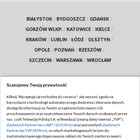
BIAŁYSTOK
/
BYDGOSZCZ
/
GDAŃSK
/
GORZÓW WLKP.
/
KATOWICE
/
KIELCE
/
KRAKÓW
/
LUBLIN
/
ŁÓDŹ
/
OLSZTYN
/
OPOLE
/
POZNAŃ
/
RZESZÓW
/
SZCZECIN
/
WARSZAWA
/
WROCŁAW
Szanujemy Twoją prywatność
Dołącz do nas:
Kliknij "Akceptuję i przechodzę do serwisu", aby wyrazić zgody na
korzystanie z technologii automatycznego śledzenia i zbierania danych,
TVP
dostęp do informacji na Twoim urządzeniu końcowym i ich
Abonament TVP
przechowywanie oraz na przetwarzanie Twoich danych osobowych przez
Regulamin TVP
nas, czyli Telewizję Polską S.A. w likwidacji (zwaną dalej również „TVP”),
Emisja w TVP
Polityka prywatności
Zaufanych Partnerów z IAB* (1201 firm)
oraz pozostałych
Zaufanych
Partnerów TVP (93 firm)
, w celach marketingowych (w tym do
Centrum informacji TVP
Moje zgody
zautomatyzowanego dopasowania reklam do Twoich zainteresowań i