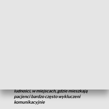
Lekarze rodzinni chcą się skupić głównie na zakupie sprzętu.
Wszystko z myślą o pacjentach.
W trosce o pacjentów
O pieniądze będzie można się ubiegać w konkursach
organizowanych przez Narodowy Fundusz Zdrowia. Nabór
wniosków rozpocznie się jesienią.
Będziemy chcieli promować, dać
dodatkowe punkty da POZ, które znajdują
się w miejscach o najniższym zagęszczeniu
ludności, w miejscach, gdzie mieszkają
pacjenci bardzo często wykluczeni
komunikacyjnie