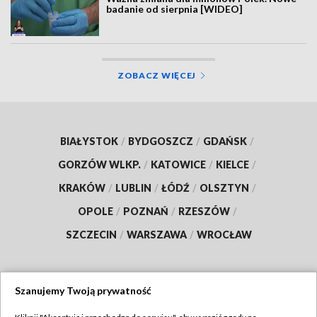
badanie od sierpnia [WIDEO]
ZOBACZ WIĘCEJ
BIAŁYSTOK
/
BYDGOSZCZ
/
GDAŃSK
/
GORZÓW WLKP.
/
KATOWICE
/
KIELCE
/
KRAKÓW
/
LUBLIN
/
ŁÓDŹ
/
OLSZTYN
/
OPOLE
/
POZNAŃ
/
RZESZÓW
/
SZCZECIN
/
WARSZAWA
/
WROCŁAW
Szanujemy Twoją prywatność
Dołącz do nas: