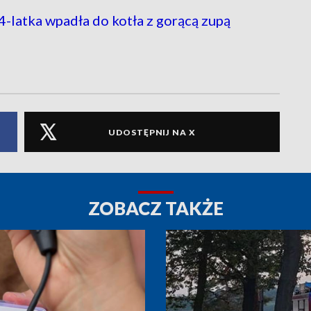
-latka wpadła do kotła z gorącą zupą
UDOSTĘPNIJ NA X
ZOBACZ TAKŻE