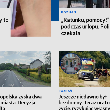
POZNAŃ
y te
„Ratunku, pomocy!” 
podczas urlopu. Poli
czekała
Ń
POZNAŃ
opolska zyska dwa
Jeszcze niedawno był
miasta. Decyzja
bezdomny. Teraz urat
dła
życie, ryzykując własn