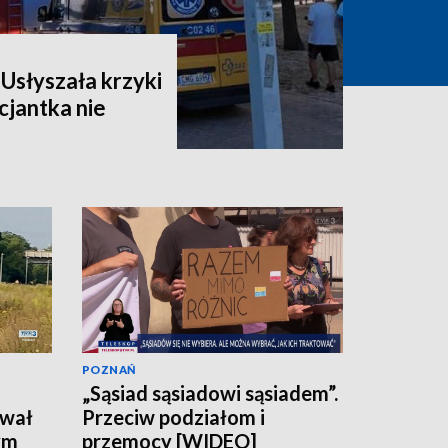
Usłyszała krzyki
cjantka nie
POZNAŃ
„Sąsiad sąsiadowi sąsiadem”.
ował
Przeciw podziałom i
ym
przemocy [WIDEO]