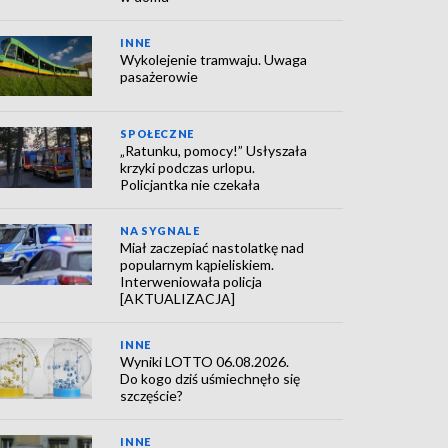
INNE
Wykolejenie tramwaju. Uwaga
pasażerowie
SPOŁECZNE
„Ratunku, pomocy!” Usłyszała
krzyki podczas urlopu.
Policjantka nie czekała
NA SYGNALE
Miał zaczepiać nastolatkę nad
popularnym kąpieliskiem.
Interweniowała policja
[AKTUALIZACJA]
INNE
Wyniki LOTTO 06.08.2026.
Do kogo dziś uśmiechnęło się
szczęście?
INNE