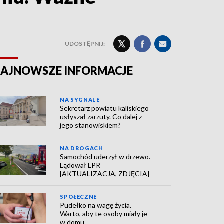
UDOSTĘPNIJ:
AJNOWSZE INFORMACJE
NA SYGNALE
Sekretarz powiatu kaliskiego
usłyszał zarzuty. Co dalej z
jego stanowiskiem?
NA DROGACH
Samochód uderzył w drzewo.
Lądował LPR
[AKTUALIZACJA, ZDJĘCIA]
SPOŁECZNE
Pudełko na wagę życia.
Warto, aby te osoby miały je
w domu