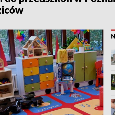
ziców
N