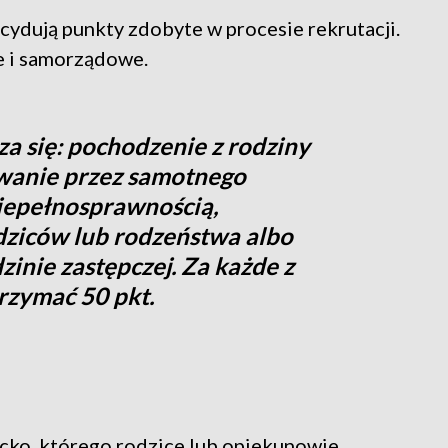
cydują punkty zdobyte w procesie rekrutacji.
e i samorządowe.
za się: pochodzenie z rodziny
wanie przez samotnego
niepełnosprawnością,
dziców lub rodzeństwa albo
inie zastępczej. Za każde z
rzymać 50 pkt.
cko, którego rodzice lub opiekunowie