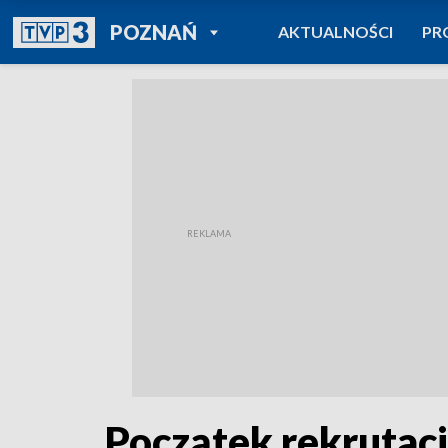
POWRÓT DO
POZNAŃ
AKTUALNOŚCI
PR
TVP REGIONY
Początek rekrutacj