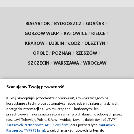
BIAŁYSTOK
/
BYDGOSZCZ
/
GDAŃSK
/
GORZÓW WLKP.
/
KATOWICE
/
KIELCE
/
KRAKÓW
/
LUBLIN
/
ŁÓDŹ
/
OLSZTYN
/
OPOLE
/
POZNAŃ
/
RZESZÓW
/
SZCZECIN
/
WARSZAWA
/
WROCŁAW
Szanujemy Twoją prywatność
Dołącz do nas:
Kliknij "Akceptuję i przechodzę do serwisu", aby wyrazić zgody na
korzystanie z technologii automatycznego śledzenia i zbierania danych,
TVP
dostęp do informacji na Twoim urządzeniu końcowym i ich
Abonament TVP
przechowywanie oraz na przetwarzanie Twoich danych osobowych przez
Regulamin TVP
nas, czyli Telewizję Polską S.A. w likwidacji (zwaną dalej również „TVP”),
Emisja w TVP
Zaufanych Partnerów z IAB* (1201 firm)
oraz pozostałych
Zaufanych
Polityka prywatności
Partnerów TVP (93 firm)
, w celach marketingowych (w tym do
Centrum informacji TVP