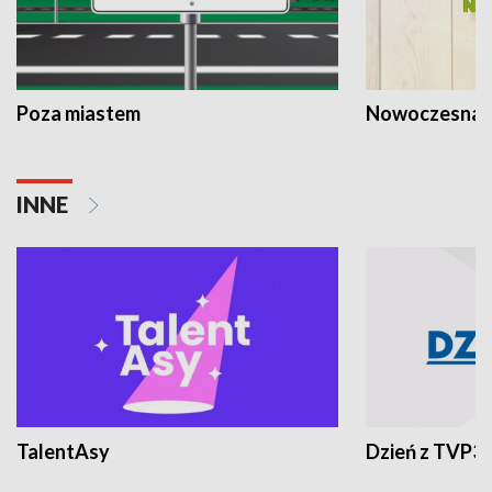
Poza miastem
Nowoczesna 
INNE
TalentAsy
Dzień z TVP3