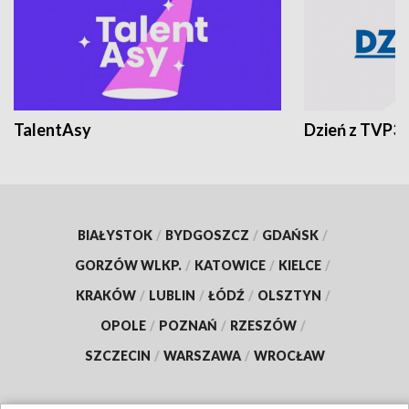
TalentAsy
Dzień z TVP3
BIAŁYSTOK
/
BYDGOSZCZ
/
GDAŃSK
/
GORZÓW WLKP.
/
KATOWICE
/
KIELCE
/
KRAKÓW
/
LUBLIN
/
ŁÓDŹ
/
OLSZTYN
/
OPOLE
/
POZNAŃ
/
RZESZÓW
/
SZCZECIN
/
WARSZAWA
/
WROCŁAW