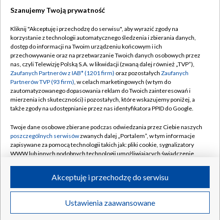
Szanujemy Twoją prywatność
Dołącz do nas:
Kliknij "Akceptuję i przechodzę do serwisu", aby wyrazić zgody na
korzystanie z technologii automatycznego śledzenia i zbierania danych,
TVP
dostęp do informacji na Twoim urządzeniu końcowym i ich
Abonament TVP
przechowywanie oraz na przetwarzanie Twoich danych osobowych przez
Regulamin TVP
nas, czyli Telewizję Polską S.A. w likwidacji (zwaną dalej również „TVP”),
Emisja w TVP
Zaufanych Partnerów z IAB* (1201 firm)
oraz pozostałych
Zaufanych
Polityka prywatności
Partnerów TVP (93 firm)
, w celach marketingowych (w tym do
Centrum informacji TVP
Moje zgody
zautomatyzowanego dopasowania reklam do Twoich zainteresowań i
mierzenia ich skuteczności) i pozostałych, które wskazujemy poniżej, a
Naziemna Telewizja Cyfrowa
Pomoc
także zgody na udostępnianie przez nas identyfikatora PPID do Google.
Sklep TVP
Biuro reklamy
Twoje dane osobowe zbierane podczas odwiedzania przez Ciebie naszych
Rada Programowa
poszczególnych serwisów
zwanych dalej „Portalem”, w tym informacje
Kontakt
zapisywane za pomocą technologii takich jak: pliki cookie, sygnalizatory
System NOS
WWW lub innych podobnych technologii umożliwiających świadczenie
dopasowanych i bezpiecznych usług, personalizację treści oraz reklam,
Informacje o nadawcy
Kanały
udostępnianie funkcji mediów społecznościowych oraz analizowanie
Akceptuję i przechodzę do serwisu
ruchu w Internecie.
Program dla prasy
©2026 Telewizja Polska S.A. w likwidacji
Biuro Reklamy
Twoje dane osobowe zbierane podczas odwiedzania przez Ciebie
Ustawienia zaawansowane
poszczególnych serwisów
na Portalu, takie jak adresy IP, identyfikatory
Ogłoszenie przetargowe
Twoich urządzeń końcowych i identyfikatory plików cookie, informacje o