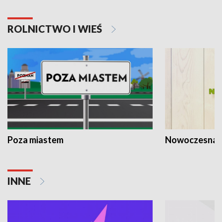
ROLNICTWO I WIEŚ
Poza miastem
Nowoczesna 
INNE