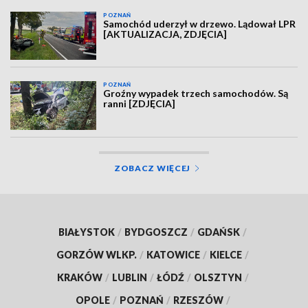
POZNAŃ
Samochód uderzył w drzewo. Lądował LPR
[AKTUALIZACJA, ZDJĘCIA]
POZNAŃ
Groźny wypadek trzech samochodów. Są
ranni [ZDJĘCIA]
ZOBACZ WIĘCEJ
BIAŁYSTOK
/
BYDGOSZCZ
/
GDAŃSK
/
GORZÓW WLKP.
/
KATOWICE
/
KIELCE
/
KRAKÓW
/
LUBLIN
/
ŁÓDŹ
/
OLSZTYN
/
OPOLE
/
POZNAŃ
/
RZESZÓW
/