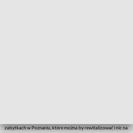
Samorządowiec ocenił, że sprawa ewentualnego wyburzenia
starego budynku dworca jest bardzo delikatna.
Wszyscy politycy się tego boją jak ognia.
Ja mogę powiedzieć, że jestem
zwolennikiem tego, żeby to zburzyć i
zbudować nowoczesny, funkcjonalny
dworzec wpisujący się w funkcjonowanie
Poznańskiego Węzła Kolejowego. Bo to
chodzi o węzeł, a nie tylko o zabytek
– zaznaczył.
Dodał, że nie broniłby starego budynku dworca, bo „Zabytek
z tego obiektu jest średni. Skupmy się na paru innych
zabytkach w Poznaniu, które można by rewitalizować i nic na