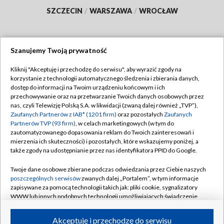
SZCZECIN
/
WARSZAWA
/
WROCŁAW
Szanujemy Twoją prywatność
Dołącz do nas:
Kliknij "Akceptuję i przechodzę do serwisu", aby wyrazić zgody na
korzystanie z technologii automatycznego śledzenia i zbierania danych,
TVP
dostęp do informacji na Twoim urządzeniu końcowym i ich
Abonament TVP
przechowywanie oraz na przetwarzanie Twoich danych osobowych przez
Regulamin TVP
nas, czyli Telewizję Polską S.A. w likwidacji (zwaną dalej również „TVP”),
Emisja w TVP
Polityka prywatności
Zaufanych Partnerów z IAB* (1201 firm)
oraz pozostałych
Zaufanych
Partnerów TVP (93 firm)
, w celach marketingowych (w tym do
Centrum informacji TVP
Moje zgody
zautomatyzowanego dopasowania reklam do Twoich zainteresowań i
mierzenia ich skuteczności) i pozostałych, które wskazujemy poniżej, a
Naziemna Telewizja Cyfrowa
Pomoc
także zgody na udostępnianie przez nas identyfikatora PPID do Google.
Sklep TVP
Biuro reklamy
Twoje dane osobowe zbierane podczas odwiedzania przez Ciebie naszych
Rada Programowa
Kontakt
poszczególnych serwisów
zwanych dalej „Portalem”, w tym informacje
zapisywane za pomocą technologii takich jak: pliki cookie, sygnalizatory
System NOS
WWW lub innych podobnych technologii umożliwiających świadczenie
dopasowanych i bezpiecznych usług, personalizację treści oraz reklam,
Informacje o nadawcy
Kanały
udostępnianie funkcji mediów społecznościowych oraz analizowanie
Akceptuję i przechodzę do serwisu
ruchu w Internecie.