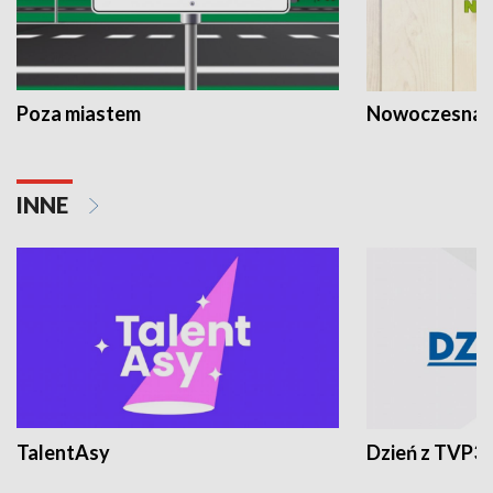
Poza miastem
Nowoczesna 
INNE
TalentAsy
Dzień z TVP3