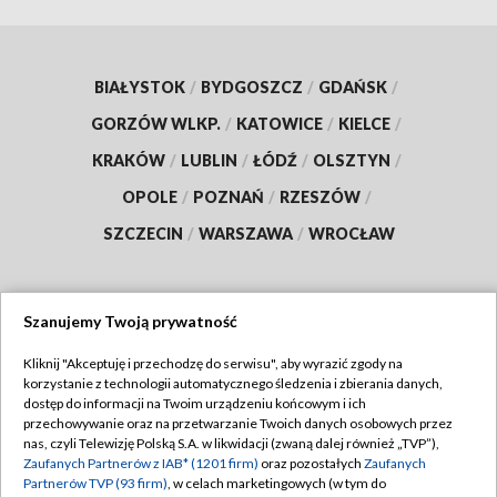
BIAŁYSTOK
/
BYDGOSZCZ
/
GDAŃSK
/
GORZÓW WLKP.
/
KATOWICE
/
KIELCE
/
KRAKÓW
/
LUBLIN
/
ŁÓDŹ
/
OLSZTYN
/
OPOLE
/
POZNAŃ
/
RZESZÓW
/
SZCZECIN
/
WARSZAWA
/
WROCŁAW
Szanujemy Twoją prywatność
Dołącz do nas:
Kliknij "Akceptuję i przechodzę do serwisu", aby wyrazić zgody na
korzystanie z technologii automatycznego śledzenia i zbierania danych,
TVP
dostęp do informacji na Twoim urządzeniu końcowym i ich
Abonament TVP
przechowywanie oraz na przetwarzanie Twoich danych osobowych przez
Regulamin TVP
nas, czyli Telewizję Polską S.A. w likwidacji (zwaną dalej również „TVP”),
Emisja w TVP
Zaufanych Partnerów z IAB* (1201 firm)
oraz pozostałych
Zaufanych
Polityka prywatności
Partnerów TVP (93 firm)
, w celach marketingowych (w tym do
Centrum informacji TVP