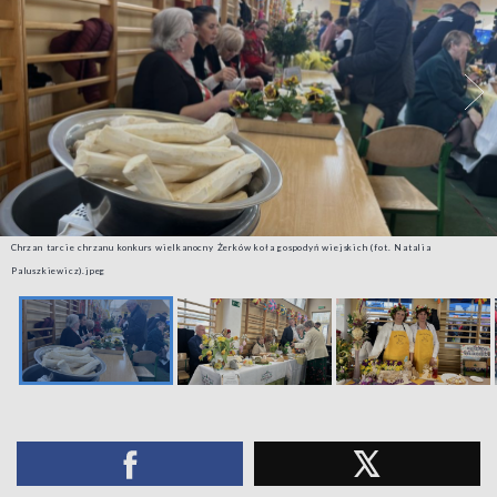
Chrzan tarcie chrzanu konkurs wielkanocny Żerków koła gospodyń wiejskich (fot. Natalia
Paluszkiewicz).jpeg