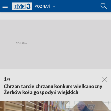
POWRÓT DO
POZNAŃ
TVP REGIONY
1
/9
Chrzan tarcie chrzanu konkurs wielkanocny
Żerków koła gospodyń wiejskich