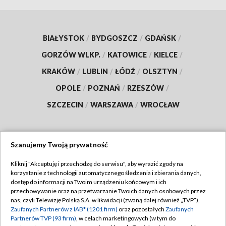
BIAŁYSTOK
/
BYDGOSZCZ
/
GDAŃSK
/
GORZÓW WLKP.
/
KATOWICE
/
KIELCE
/
KRAKÓW
/
LUBLIN
/
ŁÓDŹ
/
OLSZTYN
/
OPOLE
/
POZNAŃ
/
RZESZÓW
/
SZCZECIN
/
WARSZAWA
/
WROCŁAW
Szanujemy Twoją prywatność
Dołącz do nas:
Kliknij "Akceptuję i przechodzę do serwisu", aby wyrazić zgody na
korzystanie z technologii automatycznego śledzenia i zbierania danych,
TVP
dostęp do informacji na Twoim urządzeniu końcowym i ich
Abonament TVP
przechowywanie oraz na przetwarzanie Twoich danych osobowych przez
Regulamin TVP
nas, czyli Telewizję Polską S.A. w likwidacji (zwaną dalej również „TVP”),
Emisja w TVP
Polityka prywatności
Zaufanych Partnerów z IAB* (1201 firm)
oraz pozostałych
Zaufanych
Partnerów TVP (93 firm)
, w celach marketingowych (w tym do
Centrum informacji TVP