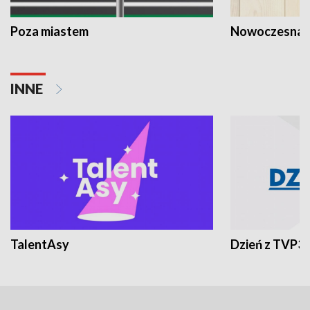
Poza miastem
Nowoczesna 
INNE
TalentAsy
Dzień z TVP3