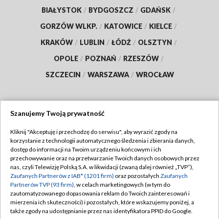
BIAŁYSTOK
/
BYDGOSZCZ
/
GDAŃSK
/
GORZÓW WLKP.
/
KATOWICE
/
KIELCE
/
KRAKÓW
/
LUBLIN
/
ŁÓDŹ
/
OLSZTYN
/
OPOLE
/
POZNAŃ
/
RZESZÓW
/
SZCZECIN
/
WARSZAWA
/
WROCŁAW
Szanujemy Twoją prywatność
Dołącz do nas:
Kliknij "Akceptuję i przechodzę do serwisu", aby wyrazić zgody na
korzystanie z technologii automatycznego śledzenia i zbierania danych,
TVP
dostęp do informacji na Twoim urządzeniu końcowym i ich
Abonament TVP
przechowywanie oraz na przetwarzanie Twoich danych osobowych przez
Regulamin TVP
nas, czyli Telewizję Polską S.A. w likwidacji (zwaną dalej również „TVP”),
Emisja w TVP
Zaufanych Partnerów z IAB* (1201 firm)
oraz pozostałych
Zaufanych
Polityka prywatności
Partnerów TVP (93 firm)
, w celach marketingowych (w tym do
Centrum informacji TVP
Moje zgody
zautomatyzowanego dopasowania reklam do Twoich zainteresowań i
mierzenia ich skuteczności) i pozostałych, które wskazujemy poniżej, a
Naziemna Telewizja Cyfrowa
Pomoc
także zgody na udostępnianie przez nas identyfikatora PPID do Google.