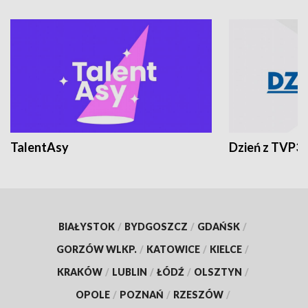
TalentAsy
Dzień z TVP3
BIAŁYSTOK
/
BYDGOSZCZ
/
GDAŃSK
/
GORZÓW WLKP.
/
KATOWICE
/
KIELCE
/
KRAKÓW
/
LUBLIN
/
ŁÓDŹ
/
OLSZTYN
/
OPOLE
/
POZNAŃ
/
RZESZÓW
/