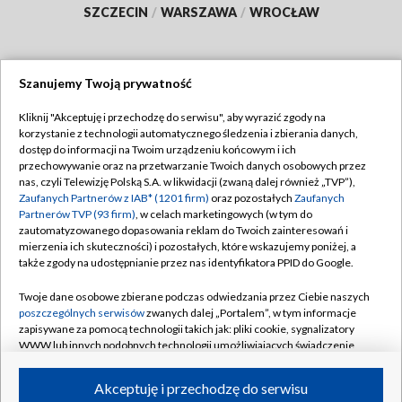
SZCZECIN
/
WARSZAWA
/
WROCŁAW
Szanujemy Twoją prywatność
Dołącz do nas:
Kliknij "Akceptuję i przechodzę do serwisu", aby wyrazić zgody na
korzystanie z technologii automatycznego śledzenia i zbierania danych,
TVP
dostęp do informacji na Twoim urządzeniu końcowym i ich
Abonament TVP
przechowywanie oraz na przetwarzanie Twoich danych osobowych przez
Regulamin TVP
nas, czyli Telewizję Polską S.A. w likwidacji (zwaną dalej również „TVP”),
Emisja w TVP
Zaufanych Partnerów z IAB* (1201 firm)
oraz pozostałych
Zaufanych
Polityka prywatności
Partnerów TVP (93 firm)
, w celach marketingowych (w tym do
Centrum informacji TVP
Moje zgody
zautomatyzowanego dopasowania reklam do Twoich zainteresowań i
mierzenia ich skuteczności) i pozostałych, które wskazujemy poniżej, a
Naziemna Telewizja Cyfrowa
Pomoc
także zgody na udostępnianie przez nas identyfikatora PPID do Google.
Sklep TVP
Biuro reklamy
Twoje dane osobowe zbierane podczas odwiedzania przez Ciebie naszych
Rada Programowa
poszczególnych serwisów
zwanych dalej „Portalem”, w tym informacje
Kontakt
zapisywane za pomocą technologii takich jak: pliki cookie, sygnalizatory
System NOS
WWW lub innych podobnych technologii umożliwiających świadczenie
dopasowanych i bezpiecznych usług, personalizację treści oraz reklam,
Informacje o nadawcy
Kanały
udostępnianie funkcji mediów społecznościowych oraz analizowanie
Akceptuję i przechodzę do serwisu
ruchu w Internecie.
Program dla prasy