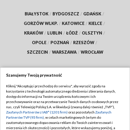
BIAŁYSTOK
/
BYDGOSZCZ
/
GDAŃSK
/
GORZÓW WLKP.
/
KATOWICE
/
KIELCE
/
KRAKÓW
/
LUBLIN
/
ŁÓDŹ
/
OLSZTYN
/
OPOLE
/
POZNAŃ
/
RZESZÓW
/
SZCZECIN
/
WARSZAWA
/
WROCŁAW
Szanujemy Twoją prywatność
Dołącz do nas:
Kliknij "Akceptuję i przechodzę do serwisu", aby wyrazić zgody na
korzystanie z technologii automatycznego śledzenia i zbierania danych,
TVP
dostęp do informacji na Twoim urządzeniu końcowym i ich
Abonament TVP
przechowywanie oraz na przetwarzanie Twoich danych osobowych przez
Regulamin TVP
nas, czyli Telewizję Polską S.A. w likwidacji (zwaną dalej również „TVP”),
Emisja w TVP
Polityka prywatności
Zaufanych Partnerów z IAB* (1201 firm)
oraz pozostałych
Zaufanych
Partnerów TVP (93 firm)
, w celach marketingowych (w tym do
Centrum informacji TVP
Moje zgody
zautomatyzowanego dopasowania reklam do Twoich zainteresowań i
mierzenia ich skuteczności) i pozostałych, które wskazujemy poniżej, a
Naziemna Telewizja Cyfrowa