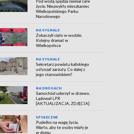
Pod wodą spędza niemal całe
życie. Niezwykły mieszkaniec
Wielkopolskiego Parku
Narodowego
NA SYGNALE
Zobaczyli ciało w wodzie.
Kolejny dramat w
Wielkopolsce
NA SYGNALE
Sekretarz powiatu kaliskiego
usłyszał zarzuty. Co dalej z
jego stanowiskiem?
NA DROGACH
Samochód uderzył w drzewo.
Lądował LPR
[AKTUALIZACJA, ZDJĘCIA]
SPOŁECZNE
Pudełko na wagę życia.
Warto, aby te osoby miały je
w domu