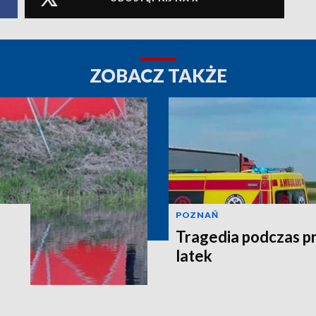
ZOBACZ TAKŻE
POZNAŃ
Tragedia podczas pr
latek