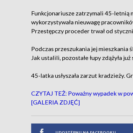
Funkcjonariusze zatrzymali 45-letnią m
wykorzystywała nieuwagę pracowników 
Przestępczy proceder trwał od styczni
Podczas przeszukania jej mieszkania ś
Jak ustalili, pozostałe łupy zdążyła już
45-latka usłyszała zarzut kradzieży. Gro
CZYTAJ TEŻ: Poważny wypadek w powie
[GALERIA ZDJĘĆ]
UDOSTĘPNIJ NA FACEBOOKU