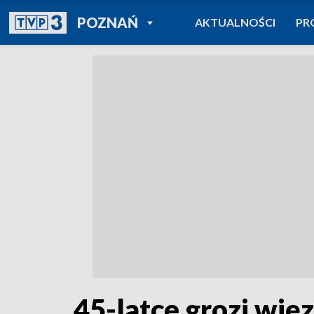
POWRÓT DO
POZNAŃ
AKTUALNOŚCI
PR
TVP REGIONY
45-latce grozi więz