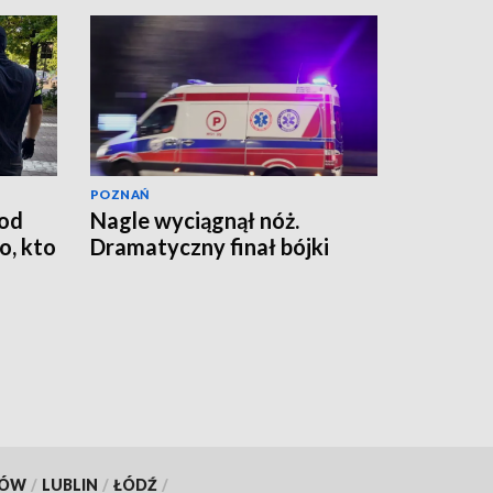
POZNAŃ
od
Nagle wyciągnął nóż.
, kto
Dramatyczny finał bójki
KÓW
/
LUBLIN
/
ŁÓDŹ
/