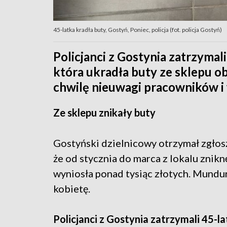
45-latka kradła buty, Gostyń, Poniec, policja (fot. policja Gostyń)
Policjanci z Gostynia zatrzymal
która ukradła buty ze sklepu 
chwilę nieuwagi pracowników i 
Ze sklepu znikały buty
Gostyński dzielnicowy otrzymał zgło
że od stycznia do marca z lokalu znikn
wyniosła ponad tysiąc złotych. Mund
kobietę.
Policjanci z Gostynia zatrzymali 45-l