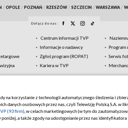
N
/
OPOLE
/
POZNAŃ
/
RZESZÓW
/
SZCZECIN
/
WARSZAWA
/
W
Dołącz do nas:
Centrum informacji TVP
Naziemna
Informacje o nadawcy
Program d
zetargowe
Zgłoś program (ROPAT)
Serwis fo
wizyjna
Kariera w TVP
Merchandi
Polityka prywatności
Moje zgody
Pomoc
Biuro re
ody na korzystanie z technologii automatycznego śledzenia i zbie
 danych osobowych przez nas, czyli Telewizję Polską S.A. w likw
VP (93 firm)
, w celach marketingowych (w tym do zautomatyzow
 poniżej, a także zgody na udostępnianie przez nas identyfikator