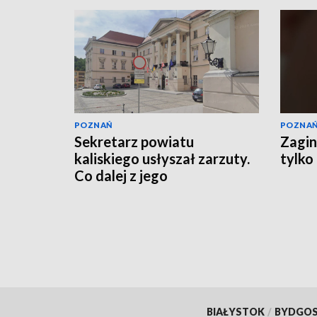
POZNAŃ
POZNA
Sekretarz powiatu
Zagin
kaliskiego usłyszał zarzuty.
tylko
Co dalej z jego
stanowiskiem?
BIAŁYSTOK
/
BYDGO