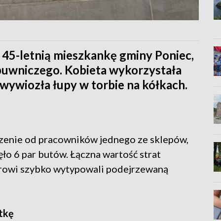
i 45-letnią mieszkankę gminy Poniec,
obuwniczego. Kobieta wykorzystała
wywiozła łupy w torbie na kółkach.
szenie od pracowników jednego ze sklepów,
ęło 6 par butów. Łączna wartość strat
urowi szybko wytypowali podejrzewaną
atkę