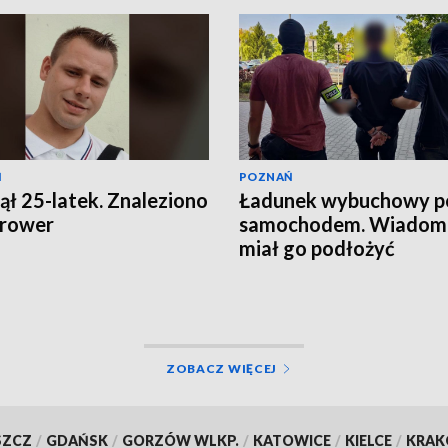
Ń
POZNAŃ
ął 25-latek. Znaleziono
Ładunek wybuchowy p
 rower
samochodem. Wiadomo
miał go podłożyć
ZOBACZ WIĘCEJ
SZCZ
/
GDAŃSK
/
GORZÓW WLKP.
/
KATOWICE
/
KIELCE
/
KRA