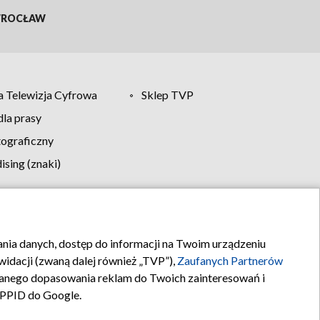
ROCŁAW
 Telewizja Cyfrowa
Sklep TVP
la prasy
tograficzny
sing (znaki)
klamy
Kontakt
rania danych, dostęp do informacji na Twoim urządzeniu
idacji (zwaną dalej również „TVP”),
Zaufanych Partnerów
anego dopasowania reklam do Twoich zainteresowań i
a PPID do Google.