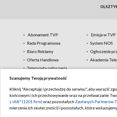
OLSZTY
Abonament TVP
Emisja w TVP
Rada Programowa
System NOS
Biuro Reklamy
Ogłoszenie pr
Oferta Handlowa
Akademia Tele
Telegazeta ogłoszenia
Szanujemy Twoją prywatność
Regulamin TVP
Kliknij "Akceptuję i przechodzę do serwisu", aby wyrazić zg
końcowym i ich przechowywanie oraz na przetwarzanie Twoich
z IAB* (1201 firm)
oraz pozostałych
Zaufanych Partnerów T
mierzenia ich skuteczności) i pozostałych, które wskazujemy