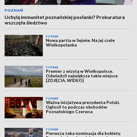
POZNAŃ
Uchylą immunitet poznańskiej posłanki? Prokuratura
wszczęła śledztwo
POZNAŃ
Nowa partia w Sejmie. Na jej czele
Wielkopolanka
POZNAŃ
Premier z wizytą w Wielkopolsce.
Odwiedził największe takie miejsce
[ZDJĘCIA, WIDEO]
POZNAŃ
Ważna inicjatywa prezydenta Polski.
Ogłosił to podczas obchodów
Poznańskiego Czerwca
POZNAŃ
Pierwsza taka nominacja dla kobiety.