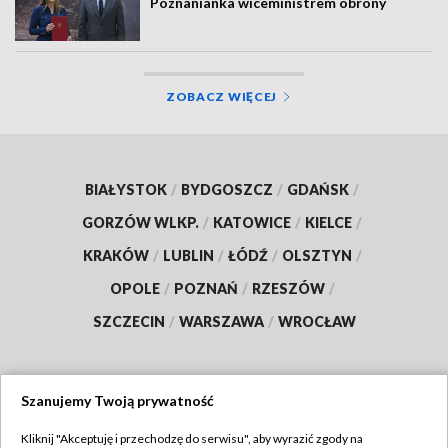
Poznanianka wiceministrem obrony
ZOBACZ WIĘCEJ
BIAŁYSTOK
/
BYDGOSZCZ
/
GDAŃSK
/
GORZÓW WLKP.
/
KATOWICE
/
KIELCE
/
KRAKÓW
/
LUBLIN
/
ŁÓDŹ
/
OLSZTYN
/
OPOLE
/
POZNAŃ
/
RZESZÓW
/
SZCZECIN
/
WARSZAWA
/
WROCŁAW
Szanujemy Twoją prywatność
Dołącz do nas:
Kliknij "Akceptuję i przechodzę do serwisu", aby wyrazić zgody na