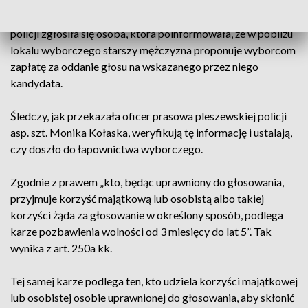
Do incydentu miało dojść po południu w niedzielę przy
jednym z lokali wyborczych w Pleszewie. Na komisariat
policji zgłosiła się osoba, która poinformowała, że w pobliżu
lokalu wyborczego starszy mężczyzna proponuje wyborcom
zapłatę za oddanie głosu na wskazanego przez niego
kandydata.
Śledczy, jak przekazała oficer prasowa pleszewskiej policji
asp. szt. Monika Kołaska, weryfikują tę informację i ustalają,
czy doszło do łapownictwa wyborczego.
Zgodnie z prawem „kto, będąc uprawniony do głosowania,
przyjmuje korzyść majątkową lub osobistą albo takiej
korzyści żąda za głosowanie w określony sposób, podlega
karze pozbawienia wolności od 3 miesięcy do lat 5”. Tak
wynika z art. 250a kk.
Tej samej karze podlega ten, kto udziela korzyści majątkowej
lub osobistej osobie uprawnionej do głosowania, aby skłonić