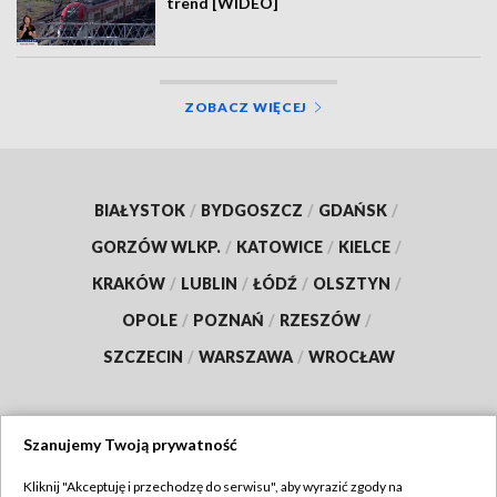
trend [WIDEO]
ZOBACZ WIĘCEJ
BIAŁYSTOK
/
BYDGOSZCZ
/
GDAŃSK
/
GORZÓW WLKP.
/
KATOWICE
/
KIELCE
/
KRAKÓW
/
LUBLIN
/
ŁÓDŹ
/
OLSZTYN
/
OPOLE
/
POZNAŃ
/
RZESZÓW
/
SZCZECIN
/
WARSZAWA
/
WROCŁAW
Szanujemy Twoją prywatność
Dołącz do nas:
Kliknij "Akceptuję i przechodzę do serwisu", aby wyrazić zgody na