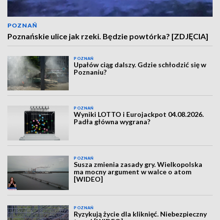
POZNAŃ
Poznańskie ulice jak rzeki. Będzie powtórka? [ZDJĘCIA]
POZNAŃ
Upałów ciąg dalszy. Gdzie schłodzić się w
Poznaniu?
POZNAŃ
Wyniki LOTTO i Eurojackpot 04.08.2026.
Padła główna wygrana?
POZNAŃ
Susza zmienia zasady gry. Wielkopolska
ma mocny argument w walce o atom
[WIDEO]
POZNAŃ
Ryzykują życie dla kliknięć. Niebezpieczny