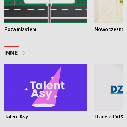
Poza miastem
Nowoczesna 
INNE
TalentAsy
Dzień z TVP3