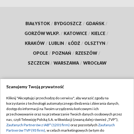
BIAŁYSTOK
/
BYDGOSZCZ
/
GDAŃSK
/
GORZÓW WLKP.
/
KATOWICE
/
KIELCE
/
KRAKÓW
/
LUBLIN
/
ŁÓDŹ
/
OLSZTYN
/
OPOLE
/
POZNAŃ
/
RZESZÓW
/
SZCZECIN
/
WARSZAWA
/
WROCŁAW
Szanujemy Twoją prywatność
Dołącz do nas:
Kliknij "Akceptuję i przechodzę do serwisu", aby wyrazić zgody na
korzystanie z technologii automatycznego śledzenia i zbierania danych,
TVP
dostęp do informacji na Twoim urządzeniu końcowym i ich
Abonament TVP
przechowywanie oraz na przetwarzanie Twoich danych osobowych przez
Regulamin TVP
nas, czyli Telewizję Polską S.A. w likwidacji (zwaną dalej również „TVP”),
Emisja w TVP
Zaufanych Partnerów z IAB* (1201 firm)
oraz pozostałych
Zaufanych
Polityka prywatności
Partnerów TVP (93 firm)
, w celach marketingowych (w tym do
Centrum informacji TVP