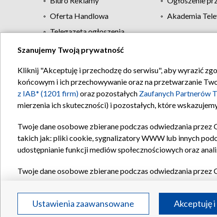
Biuro Reklamy
Ogłoszenie pr
Oferta Handlowa
Akademia Tele
Telegazeta ogłoszenia
Szanujemy Twoją prywatność
Regulamin TVP
Kliknij "Akceptuję i przechodzę do serwisu", aby wyrazić zg
końcowym i ich przechowywanie oraz na przetwarzanie Twoich
z IAB* (1201 firm)
oraz pozostałych
Zaufanych Partnerów T
mierzenia ich skuteczności) i pozostałych, które wskazujemy
Twoje dane osobowe zbierane podczas odwiedzania przez 
takich jak: pliki cookie, sygnalizatory WWW lub innych pod
udostępnianie funkcji mediów społecznościowych oraz anali
Twoje dane osobowe zbierane podczas odwiedzania przez 
plików cookie, informacje o Twoich wyszukiwaniach w serwi
Partnerów TVP
dla realizacji następujących celów i funkc
Ustawienia zaawansowane
Akceptuję i
reklam, tworzenia profilu spersonalizowanych reklam, tworz