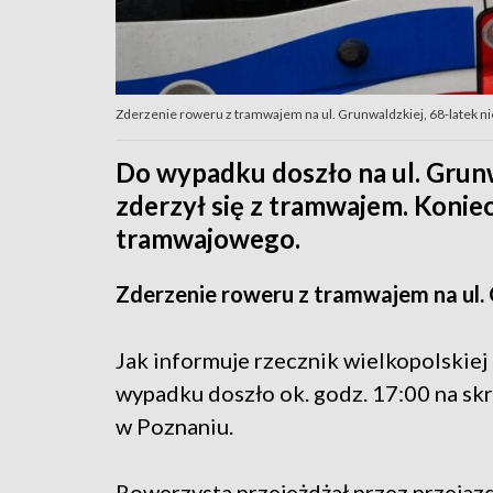
Zderzenie roweru z tramwajem na ul. Grunwaldzkiej, 68-latek nie
Do wypadku doszło na ul. Grun
zderzył się z tramwajem. Koni
tramwajowego.
Zderzenie roweru z tramwajem na ul.
Jak informuje rzecznik wielkopolskiej 
wypadku doszło ok. godz. 17:00 na skr
w Poznaniu.
Rowerzysta przejeżdżał przez przejaz