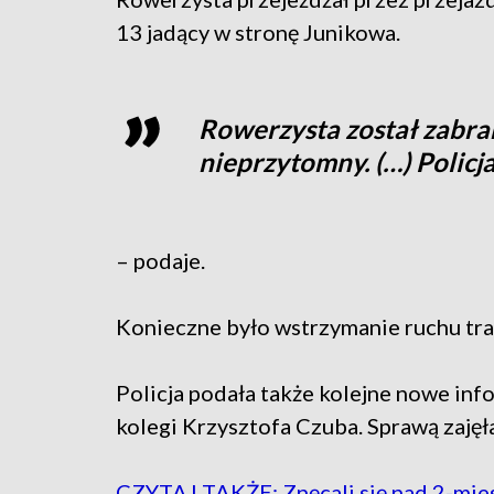
13 jadący w stronę Junikowa.
Rowerzysta został zabran
nieprzytomny. (…) Policja
– podaje.
Konieczne było wstrzymanie ruchu tram
Policja podała także kolejne nowe in
kolegi Krzysztofa Czuba. Sprawą zajęł
CZYTAJ TAKŻE: Znęcali się nad 2-mie