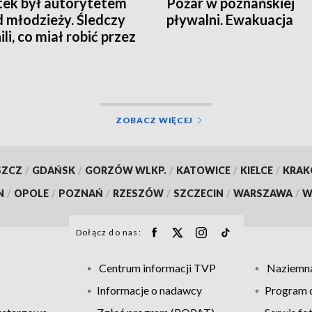
tek był autorytetem
Pożar w poznańskiej
 młodzieży. Śledczy
pływalni. Ewakuacja
li, co miał robić przez
ZOBACZ WIĘCEJ
SZCZ
/
GDAŃSK
/
GORZÓW WLKP.
/
KATOWICE
/
KIELCE
/
KRA
N
/
OPOLE
/
POZNAŃ
/
RZESZÓW
/
SZCZECIN
/
WARSZAWA
/
W
Dołącz do nas:
Centrum informacji TVP
Naziemna
Informacje o nadawcy
Program d