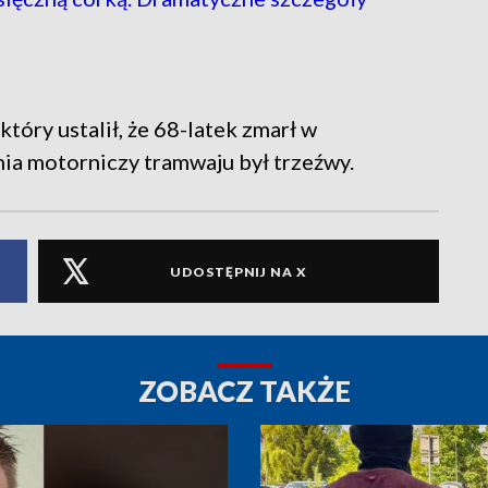
który ustalił, że 68-latek zmarł w
nia motorniczy tramwaju był trzeźwy.
UDOSTĘPNIJ NA X
ZOBACZ TAKŻE