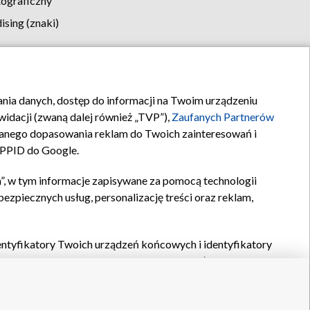
tograficzny
sing (znaki)
klamy
Kontakt
rania danych, dostęp do informacji na Twoim urządzeniu
idacji (zwaną dalej również „TVP”),
Zaufanych Partnerów
anego dopasowania reklam do Twoich zainteresowań i
a PPID do Google.
”, w tym informacje zapisywane za pomocą technologii
zpiecznych usług, personalizację treści oraz reklam,
identyfikatory Twoich urządzeń końcowych i identyfikatory
P,
Zaufanych Partnerów z IAB
oraz pozostałych
Zaufanych
 wyboru podstawowych reklam, wyboru spersonalizowanych
ch treści, pomiaru wydajności reklam, pomiaru wydajności