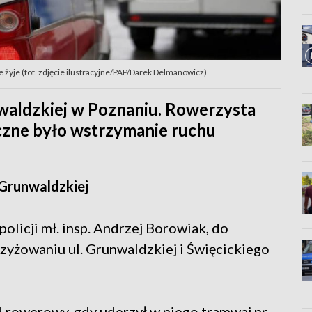
 żyje (fot. zdjęcie ilustracyjne/PAP/Darek Delmanowicz)
waldzkiej w Poznaniu. Rowerzysta
eczne było wstrzymanie ruchu
 Grunwaldzkiej
policji mł. insp. Andrzej Borowiak, do
zyżowaniu ul. Grunwaldzkiej i Święcickiego
d rowerowy, gdy uderzył w niego tramwaj nr