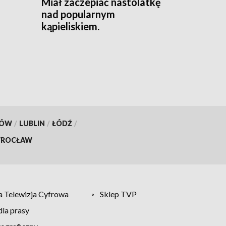
Miał zaczepiać nastolatkę
nad popularnym
kąpieliskiem.
Interweniowała policja
[AKTUALIZACJA]
KÓW
/
LUBLIN
/
ŁÓDŹ
/
ROCŁAW
 Telewizja Cyfrowa
Sklep TVP
la prasy