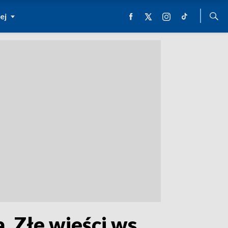
ej
 Złe wieści ws.