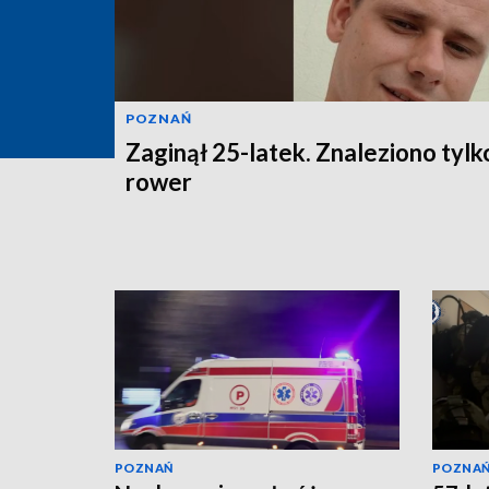
POZNAŃ
Zaginął 25-latek. Znaleziono tylk
rower
POZNAŃ
POZNA