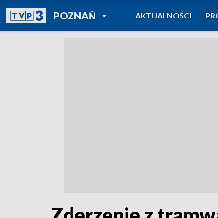
POWRÓT DO
POZNAŃ
AKTUALNOŚCI
PR
TVP REGIONY
Zderzenie z tramw