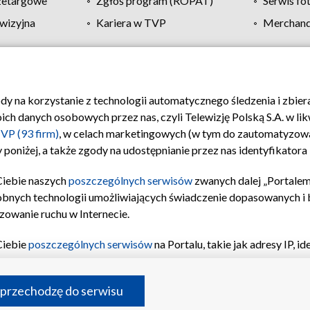
zetargowe
Zgłoś program (ROPAT)
Serwis fo
wizyjna
Kariera w TVP
Merchandi
Polityka prywatności
Moje zgody
Pomoc
Biuro re
ody na korzystanie z technologii automatycznego śledzenia i zbie
 danych osobowych przez nas, czyli Telewizję Polską S.A. w likw
VP (93 firm)
, w celach marketingowych (w tym do zautomatyzow
 poniżej, a także zgody na udostępnianie przez nas identyfikator
Ciebie naszych
poszczególnych serwisów
zwanych dalej „Portalem
obnych technologii umożliwiających świadczenie dopasowanych i be
zowanie ruchu w Internecie.
Ciebie
poszczególnych serwisów
na Portalu, takie jak adresy IP, 
sach Portalu czy historia odwiedzin będą przetwarzane przez TV
ji: przechowywania informacji na urządzeniu lub dostęp do nich,
©2026 Telewizja Polska S.A. w likwidacji
 przechodzę do serwisu
enia profilu spersonalizowanych treści, wyboru spersonalizowany