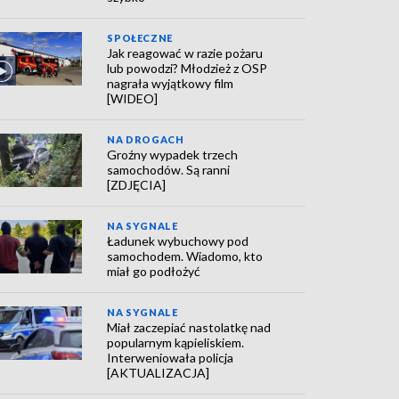
SPOŁECZNE
Jak reagować w razie pożaru
lub powodzi? Młodzież z OSP
nagrała wyjątkowy film
[WIDEO]
NA DROGACH
Groźny wypadek trzech
samochodów. Są ranni
[ZDJĘCIA]
NA SYGNALE
Ładunek wybuchowy pod
samochodem. Wiadomo, kto
miał go podłożyć
NA SYGNALE
Miał zaczepiać nastolatkę nad
popularnym kąpieliskiem.
Interweniowała policja
[AKTUALIZACJA]