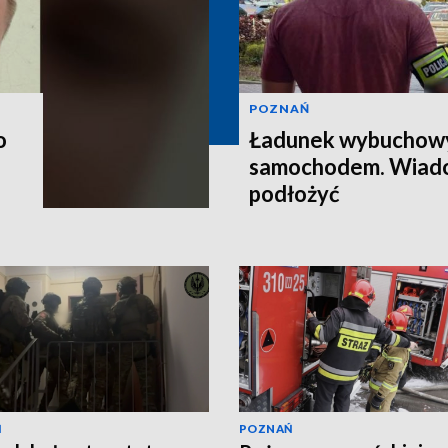
POZNAŃ
o
Ładunek wybuchow
samochodem. Wiado
podłożyć
Ń
POZNAŃ