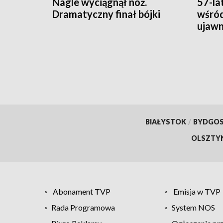
Nagle wyciągnął nóż.
57-la
Dramatyczny finał bójki
wśród
ujawni
lata
BIAŁYSTOK
/
BYDGO
OLSZTY
Abonament TVP
Emisja w TVP
Rada Programowa
System NOS