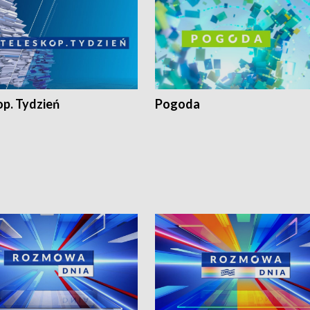
op. Tydzień
Pogoda