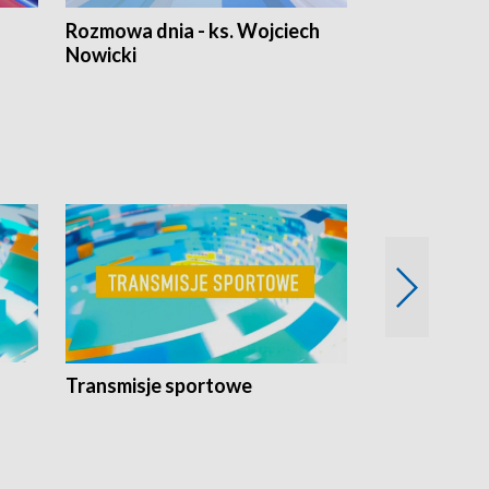
Rozmowa dnia - ks. Wojciech
Euro Fakty
Nowicki
Transmisje sportowe
Reportaże s