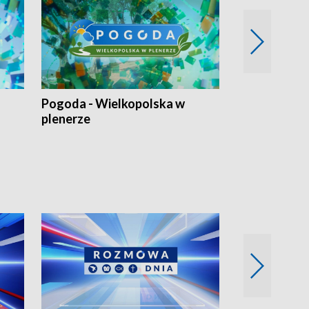
Pogoda - Wielkopolska w
Eko prognoza
plenerze