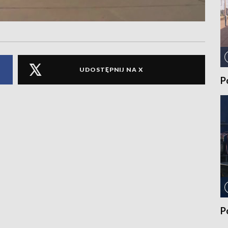
UDOSTĘPNIJ NA X
P
P