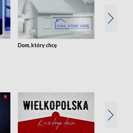
Dom, który chcę
Biznes Wielk