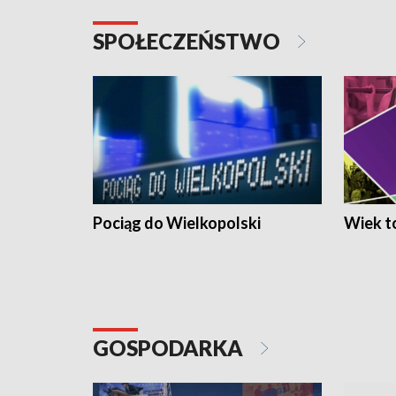
SPOŁECZEŃSTWO
Pociąg do Wielkopolski
Wiek to
GOSPODARKA