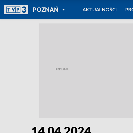
POWRÓT DO
POZNAŃ
AKTUALNOŚCI
PR
TVP REGIONY
14.04.2024