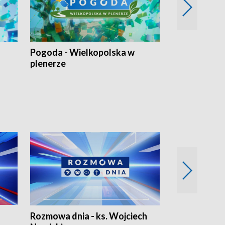
Pogoda - Wielkopolska w
Eko prognoza
plenerze
Rozmowa dnia - ks. Wojciech
Euro Fakty