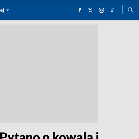
ej
 Pytano o kowala i