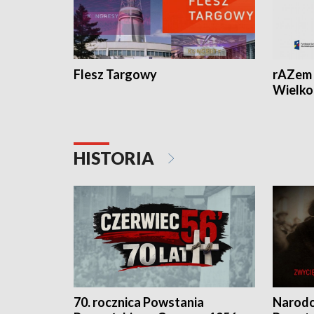
Flesz Targowy
rAZem 
Wielko
HISTORIA
70. rocznica Powstania
Narodo