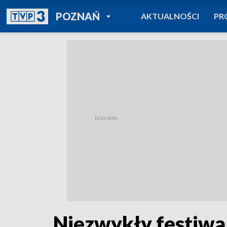
POWRÓT DO
POZNAŃ
AKTUALNOŚCI
PR
TVP REGIONY
Niezwykły festiwal