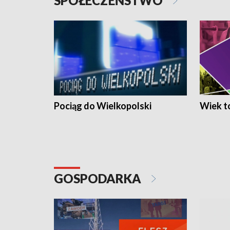
SPOŁECZEŃSTWO
Pociąg do Wielkopolski
Wiek to
GOSPODARKA