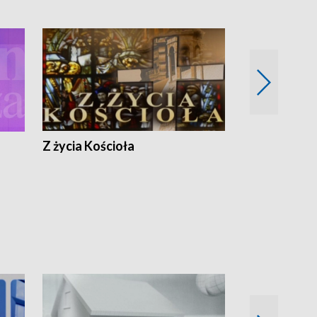
Z życia Kościoła
Jak rozmawia