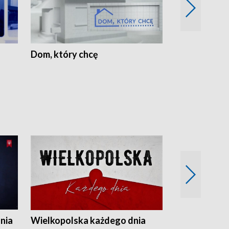
Dom, który chcę
Biznes Wielk
nia
Wielkopolska każdego dnia
Rozmowy z m