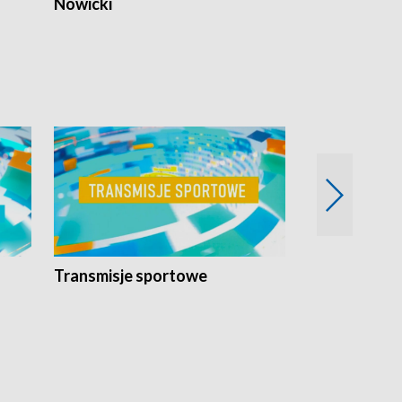
Nowicki
Transmisje sportowe
Reportaże s