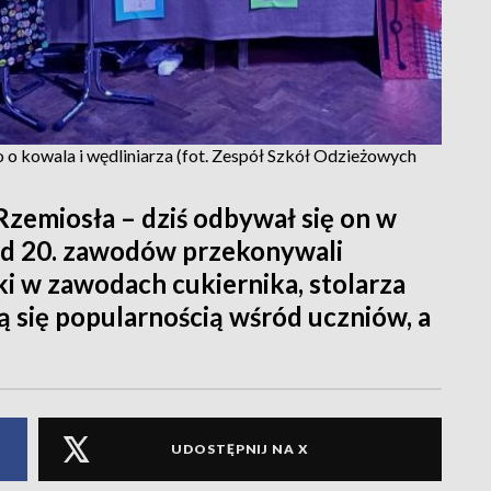
o o kowala i wędliniarza (fot. Zespół Szkół Odzieżowych
zemiosła – dziś odbywał się on w
ad 20. zawodów przekonywali
i w zawodach cukiernika, stolarza
ą się popularnością wśród uczniów, a
UDOSTĘPNIJ NA X