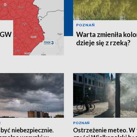
POZNAŃ
IMGW
Warta zmieniła kolo
dzieje się z rzeką?
Ń
POZNAŃ
być niebezpiecznie.
Ostrzeżenie meteo. W 