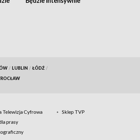
dzie
Będzie intensywnie
KÓW
/
LUBLIN
/
ŁÓDŹ
/
ROCŁAW
 Telewizja Cyfrowa
Sklep TVP
la prasy
tograficzny