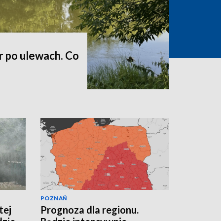
r po ulewach. Co
POZNAŃ
tej
Prognoza dla regionu.