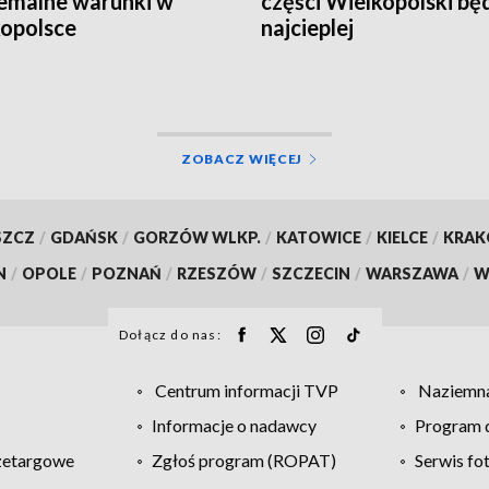
emalne warunki w
części Wielkopolski bę
opolsce
najcieplej
ZOBACZ WIĘCEJ
SZCZ
/
GDAŃSK
/
GORZÓW WLKP.
/
KATOWICE
/
KIELCE
/
KRA
N
/
OPOLE
/
POZNAŃ
/
RZESZÓW
/
SZCZECIN
/
WARSZAWA
/
W
Dołącz do nas:
Centrum informacji TVP
Naziemna
Informacje o nadawcy
Program d
zetargowe
Zgłoś program (ROPAT)
Serwis fo