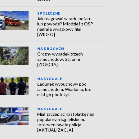
SPOŁECZNE
Jak reagować w razie pożaru
lub powodzi? Młodzież z OSP
nagrała wyjątkowy film
[WIDEO]
NA DROGACH
Groźny wypadek trzech
samochodów. Są ranni
[ZDJĘCIA]
NA SYGNALE
Ładunek wybuchowy pod
samochodem. Wiadomo, kto
miał go podłożyć
NA SYGNALE
Miał zaczepiać nastolatkę nad
popularnym kąpieliskiem.
Interweniowała policja
[AKTUALIZACJA]