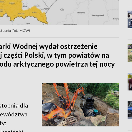
stopnia (fot. IMGW)
arki Wodnej wydał ostrzeżenie
j części Polski, w tym powiatów na
odu arktycznego powietrza tej nocy
topnia dla
ojewództwa
ty:
, kępiński,