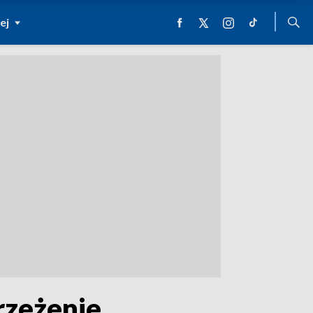
ej
rzeżenie