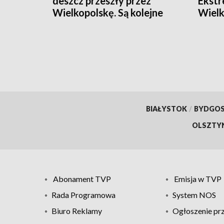
deszcz przeszły przez
Ekstr
Wielkopolskę. Są kolejne
Wielk
ostrzeżenia!
[AKTUALIZACJA]
BIAŁYSTOK
/
BYDGO
OLSZTY
Abonament TVP
Emisja w TVP
Rada Programowa
System NOS
Biuro Reklamy
Ogłoszenie pr