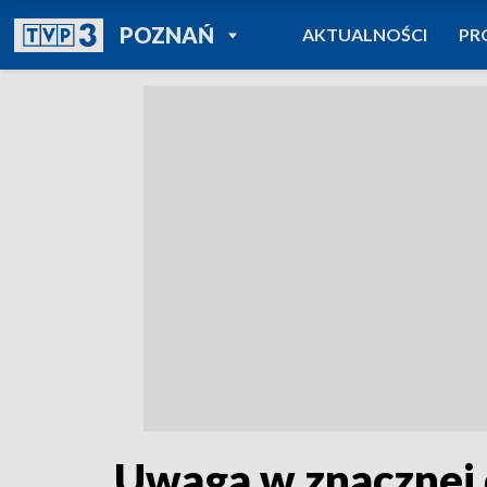
POWRÓT DO
POZNAŃ
AKTUALNOŚCI
PR
TVP REGIONY
Uwaga w znacznej 