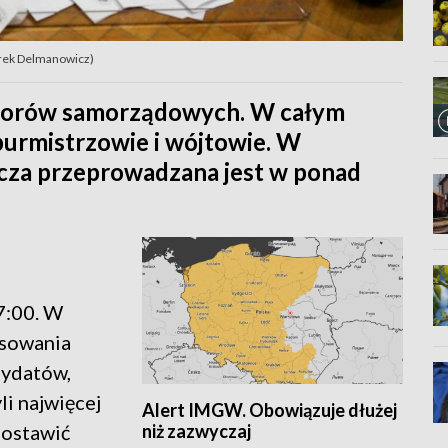
arek Delmanowicz)
yborów samorządowych. W całym
 burmistrzowie i wójtowie. W
za przeprowadzana jest w ponad
7:00. W
osowania
dydatów,
i najwięcej
Alert IMGW. Obowiązuje dłużej
niż zazwyczaj
postawić