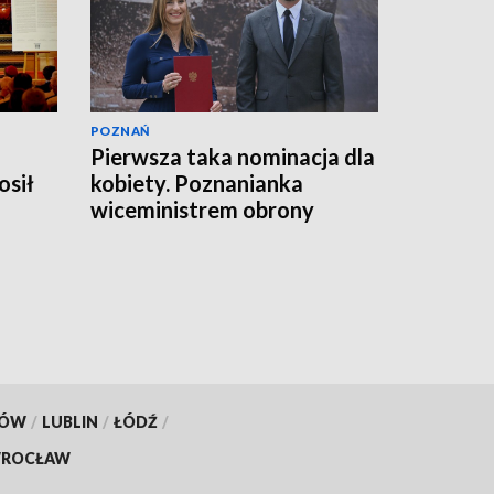
POZNAŃ
Pierwsza taka nominacja dla
osił
kobiety. Poznanianka
wiceministrem obrony
a
KÓW
/
LUBLIN
/
ŁÓDŹ
/
ROCŁAW