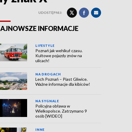
UDOSTĘPNIJ:
AJNOWSZE INFORMACJE
LIFESTYLE
Poznań jak wehikuł czasu.
Kultowe pojazdy znów na
ulicach!
NA DROGACH
Lech Poznań – Piast Gliwice.
Ważne informacje dla kibiców!
NA SYGNALE
Policyjna obława w
Wielkopolsce. Zatrzymano 9
osób [WIDEO]
INNE