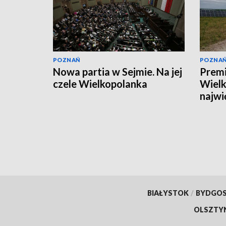
POZNAŃ
POZNA
Nowa partia w Sejmie. Na jej
Premi
czele Wielkopolanka
Wielk
najwi
[ZDJ
BIAŁYSTOK
/
BYDGO
OLSZTY