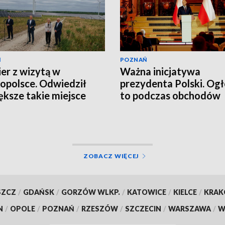
Ń
POZNAŃ
er z wizytą w
Ważna inicjatywa
opolsce. Odwiedził
prezydenta Polski. Ogł
ększe takie miejsce
to podczas obchodów
ĘCIA, WIDEO]
Poznańskiego Czerwc
ZOBACZ WIĘCEJ
SZCZ
/
GDAŃSK
/
GORZÓW WLKP.
/
KATOWICE
/
KIELCE
/
KRA
N
/
OPOLE
/
POZNAŃ
/
RZESZÓW
/
SZCZECIN
/
WARSZAWA
/
W