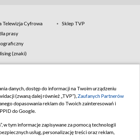
 Telewizja Cyfrowa
Sklep TVP
la prasy
tograficzny
sing (znaki)
klamy
Kontakt
rania danych, dostęp do informacji na Twoim urządzeniu
idacji (zwaną dalej również „TVP”),
Zaufanych Partnerów
anego dopasowania reklam do Twoich zainteresowań i
a PPID do Google.
”, w tym informacje zapisywane za pomocą technologii
zpiecznych usług, personalizację treści oraz reklam,