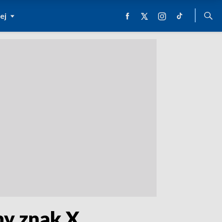
ej
y znak X