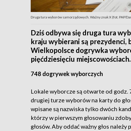
Druga tura wyborów samorządowych. Ważny znak X (fot. PAP/D
Dziś odbywa się druga tura w
kraju wybierani są prezydenci,
Wielkopolsce dogrywka wyborc
pięćdziesięciu miejscowościach.
748 dogrywek wyborczych
Lokale wyborcze są otwarte od godz. 
drugiej turze wyborów na karty do gł
wpisane są nazwiska tylko dwóch kan
którzy w pierwszym głosowaniu zdobyl
głosów. Aby oddać ważny głos należy 