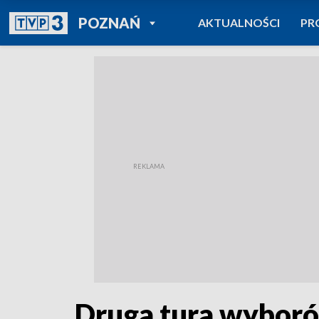
POWRÓT DO
POZNAŃ
AKTUALNOŚCI
PR
TVP REGIONY
Druga tura wybor