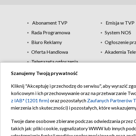
Abonament TVP
Emisja w TVP
Rada Programowa
System NOS
Biuro Reklamy
Ogłoszenie pr
Oferta Handlowa
Akademia Tele
Telegazeta ogłoszenia
Szanujemy Twoją prywatność
Regulamin TVP
Kliknij "Akceptuję i przechodzę do serwisu", aby wyrazić zg
końcowym i ich przechowywanie oraz na przetwarzanie Twoich
z IAB* (1201 firm)
oraz pozostałych
Zaufanych Partnerów T
mierzenia ich skuteczności) i pozostałych, które wskazujemy
Twoje dane osobowe zbierane podczas odwiedzania przez 
takich jak: pliki cookie, sygnalizatory WWW lub innych pod
udostępnianie funkcji mediów społecznościowych oraz anali