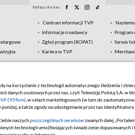
Dołącz do nas:
Centrum informacji TVP
Naziemna
Informacje o nadawcy
Program d
zetargowe
Zgłoś program (ROPAT)
Serwis fo
wizyjna
Kariera w TVP
Merchandi
Polityka prywatności
Moje zgody
Pomoc
Biuro re
ody na korzystanie z technologii automatycznego śledzenia i zbie
 danych osobowych przez nas, czyli Telewizję Polską S.A. w likw
VP (93 firm)
, w celach marketingowych (w tym do zautomatyzow
 poniżej, a także zgody na udostępnianie przez nas identyfikator
Ciebie naszych
poszczególnych serwisów
zwanych dalej „Portalem
obnych technologii umożliwiających świadczenie dopasowanych i be
zowanie ruchu w Internecie.